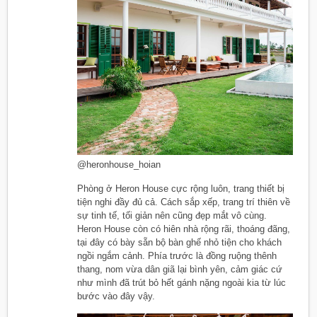
@heronhouse_hoian
Phòng ở Heron House cực rộng luôn, trang thiết bị
tiện nghi đầy đủ cả. Cách sắp xếp, trang trí thiên về
sự tinh tế, tối giản nên cũng đẹp mắt vô cùng.
Heron House còn có hiên nhà rộng rãi, thoáng đãng,
tại đây có bày sẵn bộ bàn ghế nhỏ tiện cho khách
ngồi ngắm cảnh. Phía trước là đồng ruộng thênh
thang, nom vừa dân giã lại bình yên, cảm giác cứ
như mình đã trút bỏ hết gánh nặng ngoài kia từ lúc
bước vào đây vậy.