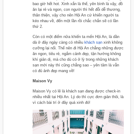
bao giờ hết hot. Xinh xắn là thế, yên bình là vậy, đồ
ăn lại rẻ và ngon, con người thì hết đỗi dễ thương,
thân thiện, vậy cho nên Hội An cứ khiến người ta
kéo nhau về, đến một lần rồi chắc chắn sẽ có lần
thứ 2.
Còn có một điểm nữa khiến ta mến Hội An, là dần
dà ở đây ngày càng có nhiều
khách sạn
xinh không
cưỡng lại nổi. Thế nên đi Hội An chẳng những được
ăn ngon, tiêu rẻ, ngắm cảnh đẹp, tận hưởng không
khí giản dị, mà cho dù có ở lỳ trong những khách
sạn mới này thì cũng chẳng sao – yên tâm là vẫn
có đủ ảnh đẹp mang về!
Maison Vy
Maison Vy có lẽ là khách sạn đang được check-in
nhiều nhất tại Hội An. Lý do thì cực đơn giản thôi, là
vì cách bài trí ở đây quá xinh đó!