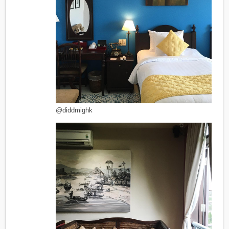
@diddmighk