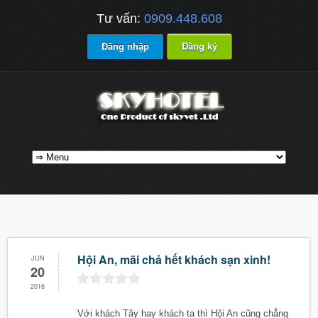
Tư vấn:
0909.448.608
Đăng nhập
Đăng ký
Hội An, mãi chả hết khách sạn xinh!
JUN
20
2016
Với khách Tây hay khách ta thì Hội An cũng chẳng