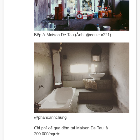
Bếp ở Maison De Tau (Ảnh: @couleur221)
@phancanhchung
Chi phí để qua đêm tại Maison De Tau là
200.000/người.