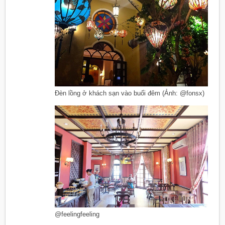
Đèn lồng ở khách sạn vào buổi đêm (Ảnh: @fonsx)
@feelingfeeling