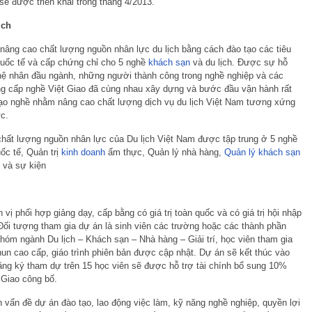
sẽ được triển khai trong tháng 4/2013.
ịch
nâng cao chất lượng nguồn nhân lực du lịch bằng cách đào tạo các tiêu
uốc tế và cấp chứng chỉ cho 5 nghề
khách sạn
và du lịch. Được sự hỗ
hệ nhân đầu ngành, những người thành công trong nghề nghiệp và các
ng cấp nghề Việt Giao đã cùng nhau xây dựng và bước đầu vận hành rất
ạo nghề nhằm nâng cao chất lượng dịch vụ du lịch Việt Nam tương xứng
c.
chất lượng nguồn nhân lực của Du lịch Việt Nam được tập trung ở 5 nghề
ốc tế, Quản trị
kinh doanh
ẩm thực, Quản lý nhà hàng,
Quản lý khách sạn
i và sự kiện
vị phối hợp giảng dạy, cấp bằng có giá trị toàn quốc và có giá trị hội nhập
 Đối tượng tham gia dự án là sinh viên các trường hoặc các thành phần
nhóm ngành Du lịch – Khách sạn – Nhà hàng – Giải trí, học viên tham gia
un cao cấp, giáo trình phiên bản được cập nhật. Dự án sẽ kết thúc vào
ăng ký tham dự trên 15 học viên sẽ được hỗ trợ tài chính bổ sung 10%
 Giao công bố.
 vấn đề dự án đào tạo, lao động việc làm, kỹ năng nghề nghiệp, quyền lợi