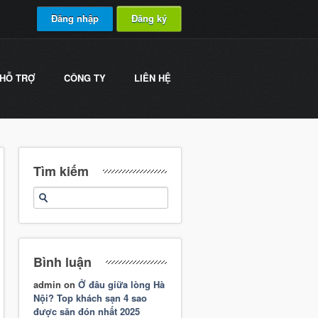
Đăng nhập
Đăng ký
HỖ TRỢ
CÔNG TY
LIÊN HỆ
Tìm kiếm
Bình luận
admin
on
Ở đâu giữa lòng Hà
Nội? Top khách sạn 4 sao
được săn đón nhất 2025