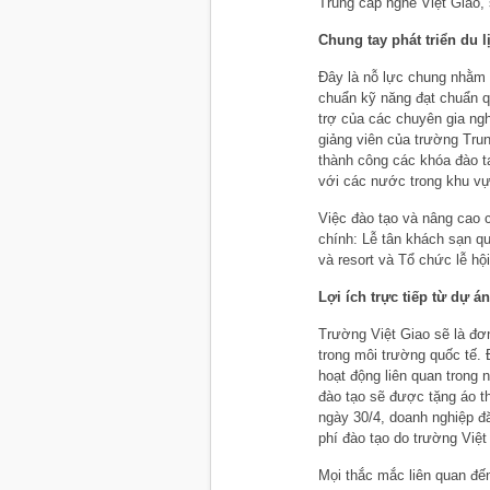
Trung cấp nghề Việt Giao, 
Chung tay phát triển du l
Đây là nỗ lực chung nhằm 
chuẩn kỹ năng đạt chuẩn q
trợ của các chuyên gia ng
giảng viên của trường Tru
thành công các khóa đào t
với các nước trong khu vự
Việc đào tạo và nâng cao 
chính: Lễ tân khách sạn qu
và resort và Tổ chức lễ hộ
Lợi ích trực tiếp từ dự án
Trường Việt Giao sẽ là đơn 
trong môi trường quốc tế.
hoạt động liên quan trong 
đào tạo sẽ được tặng áo th
ngày 30/4, doanh nghiệp đ
phí đào tạo do trường Việt
Mọi thắc mắc liên quan đến