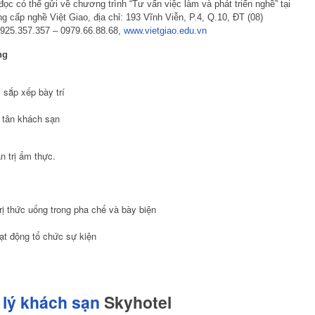
c có thể gửi về chương trình “Tư vấn việc làm và phát triển nghề” tại
g cấp nghề Việt Giao, địa chỉ: 193 Vĩnh Viễn, P.4, Q.10, ĐT (08)
0925.357.357 – 0979.66.88.68,
www.vietgiao.edu.vn
ng
 sắp xếp bày trí
ễ tân khách sạn
n trị ẩm thực.
 thức uống trong pha chế và bày biện
oạt động tổ chức sự kiện
lý khách sạn
Skyhotel