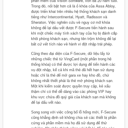
phần mềm của Vision Software, vốn đã 20 năm tuổi.
Trong đó, nổi bật hơn cả là ổ khóa của Assa Abloy,
được triển khai trên nhiều hệ thống khách sạn danh
tiếng như Intercontinental, Hyatt, Radisson và
Sheraton. Việc nghiên cứu về nguy cơ mở khóa
không để lại dấu vết được F-Secure tiến hành sau
khi một chiếc máy tính xách tay của họ bị đánh cắp
khỏi phòng khách sạn, nhưng tên trộm không để lại
bất cứ vết tích nào về hành vi đột nhập trái phép.
Cũng theo đại diện của F-Secure, dữ liệu lấy từ
những chiếc thẻ từ VingCard (một phần trong hệ
thống khóa) có thể được lợi dụng để tiến hành các
vụ đột nhập, kể cả khi mã thẻ đã hết hạn sử dụng
hoặc chỉ là thẻ để mở gara xe hay kho đồ, chứ
không nhất thiết phải là thẻ mở phòng khách sạn.
Một khi kiểm soát được quyền truy cập, kẻ xấu
thậm chí có thể dễ dàng vào các phòng VIP hay
khu vực chứa đồ quý giá của khách sạn mà không
để lại dấu vết nào.
Song song với việc công bố lỗ hổng mới, F-Secure
cũng khẳng định sẽ không chia sẻ các thiết bị phần
cứng và phần mềm mà họ đã sử dụng để thử