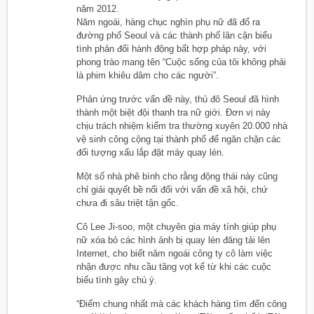
năm 2012.
Năm ngoái, hàng chục nghìn phụ nữ đã đổ ra
đường phố Seoul và các thành phố lân cận biểu
tình phản đối hành động bất hợp pháp này, với
phong trào mang tên “Cuộc sống của tôi không phải
là phim khiêu dâm cho các người”.
Phản ứng trước vấn đề này, thủ đô Seoul đã hình
thành một biệt đội thanh tra nữ giới. Đơn vị này
chịu trách nhiệm kiểm tra thường xuyên 20.000 nhà
vệ sinh công cộng tại thành phố để ngăn chặn các
đối tượng xấu lắp đặt máy quay lén.
Một số nhà phê bình cho rằng động thái này cũng
chỉ giải quyết bề nổi đối với vấn đề xã hội, chứ
chưa đi sâu triệt tận gốc.
Cô Lee Ji-soo, một chuyên gia máy tính giúp phụ
nữ xóa bỏ các hình ảnh bị quay lén đăng tải lên
Internet, cho biết năm ngoái công ty cô làm việc
nhận được nhu cầu tăng vọt kể từ khi các cuộc
biểu tình gây chú ý.
“Điểm chung nhất mà các khách hàng tìm đến công