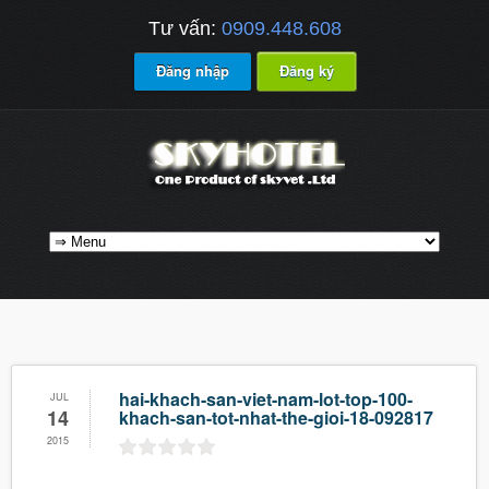
Tư vấn:
0909.448.608
Đăng nhập
Đăng ký
hai-khach-san-viet-nam-lot-top-100-
JUL
14
khach-san-tot-nhat-the-gioi-18-092817
2015