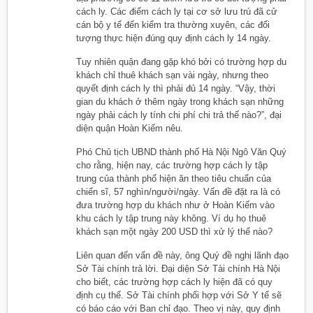
cách ly. Các điểm cách ly tại cơ sở lưu trú đã cử
cán bộ y tế đến kiểm tra thường xuyên, các đối
tượng thực hiện đúng quy định cách ly 14 ngày.
Tuy nhiên quận đang gặp khó bởi có trường hợp du
khách chỉ thuê khách sạn vài ngày, nhưng theo
quyết định cách ly thì phải đủ 14 ngày. “Vậy, thời
gian du khách ở thêm ngày trong khách sạn những
ngày phải cách ly tính chi phí chi trả thế nào?”, đại
diện quận Hoàn Kiếm nêu.
Phó Chủ tịch UBND thành phố Hà Nội Ngô Văn Quý
cho rằng, hiện nay, các trường hợp cách ly tập
trung của thành phố hiện ăn theo tiêu chuẩn của
chiến sĩ, 57 nghìn/người/ngày. Vấn đề đặt ra là có
đưa trường hợp du khách như ở Hoàn Kiếm vào
khu cách ly tập trung này không. Ví dụ họ thuê
khách sạn một ngày 200 USD thì xử lý thế nào?
Liên quan đến vấn đề này, ông Quý đề nghị lãnh đạo
Sở Tài chính trả lời. Đại diện Sở Tài chính Hà Nội
cho biết, các trường hợp cách ly hiện đã có quy
định cụ thể. Sở Tài chính phối hợp với Sở Y tế sẽ
có báo cáo với Ban chỉ đạo. Theo vị này, quy định