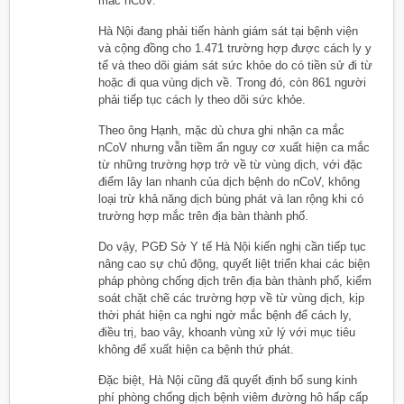
mắc nCoV.
Hà Nội đang phải tiến hành giám sát tại bệnh viện
và cộng đồng cho 1.471 trường hợp được cách ly y
tế và theo dõi giám sát sức khỏe do có tiền sử đi từ
hoặc đi qua vùng dịch về. Trong đó, còn 861 người
phải tiếp tục cách ly theo dõi sức khỏe.
Theo ông Hạnh, mặc dù chưa ghi nhận ca mắc
nCoV nhưng vẫn tiềm ẩn nguy cơ xuất hiện ca mắc
từ những trường hợp trở về từ vùng dịch, với đặc
điểm lây lan nhanh của dịch bệnh do nCoV, không
loại trừ khả năng dịch bùng phát và lan rộng khi có
trường hợp mắc trên địa bàn thành phố.
Do vậy, PGĐ Sở Y tế Hà Nội kiến nghị cần tiếp tục
nâng cao sự chủ động, quyết liệt triển khai các biện
pháp phòng chống dịch trên địa bàn thành phố, kiểm
soát chặt chẽ các trường hợp về từ vùng dịch, kịp
thời phát hiện ca nghi ngờ mắc bệnh để cách ly,
điều trị, bao vây, khoanh vùng xử lý với mục tiêu
không để xuất hiện ca bệnh thứ phát.
Đặc biệt, Hà Nội cũng đã quyết định bổ sung kinh
phí phòng chống dịch bệnh viêm đường hô hấp cấp