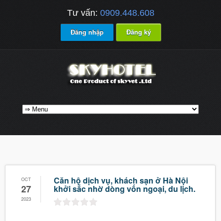
Tư vấn:
0909.448.608
Đăng nhập
Đăng ký
Căn hộ dịch vụ, khách sạn ở Hà Nội
OCT
27
khởi sắc nhờ dòng vốn ngoại, du lịch.
2023