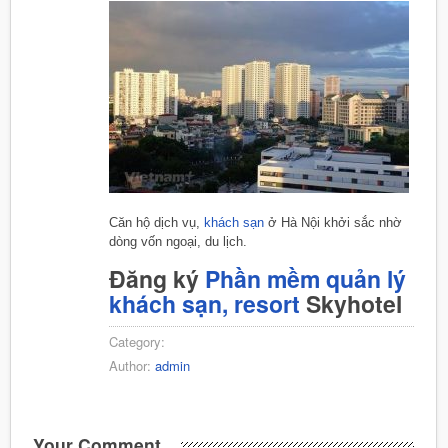
Căn hộ dịch vụ,
khách sạn
ở Hà Nội khởi sắc nhờ
dòng vốn ngoại, du lịch.
Đăng ký
Phần mềm quản lý
khách sạn, resort
Skyhotel
Category:
Author:
admin
Your Comment