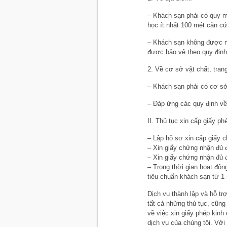
– Khách sạn phải có quy m
học ít nhất 100 mét căn cứ
– Khách sạn không được nằ
được bảo vệ theo quy định
2. Về cơ sở vật chất, trang
– Khách sạn phải có cơ sở v
– Đáp ứng các quy định v
II. Thủ tục xin cấp giấy p
– Lập hồ sơ xin cấp giấy
– Xin giấy chứng nhận đủ đ
– Xin giấy chứng nhận đủ 
– Trong thời gian hoạt độn
tiêu chuẩn khách sạn từ 1 
Dịch vụ thành lập và hỗ tr
tất cả những thủ tục, cũng
về việc xin giấy phép kin
dịch vụ của chúng tôi. Vớ