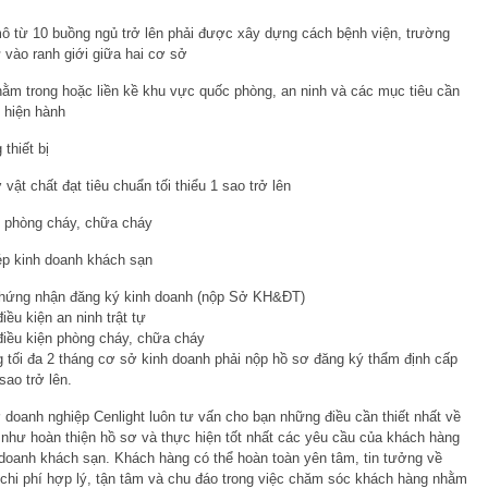
ô từ 10 buồng ngủ trở lên phải được xây dựng cách bệnh viện, trường
 vào ranh giới giữa hai cơ sở
m trong hoặc liền kề khu vực quốc phòng, an ninh và các mục tiêu cần
 hiện hành
 thiết bị
ật chất đạt tiêu chuẩn tối thiểu 1 sao trở lên
ề phòng cháy, chữa cháy
hép kinh doanh khách sạn
 chứng nhận đăng ký kinh doanh (nộp Sở KH&ĐT)
iều kiện an ninh trật tự
điều kiện phòng cháy, chữa cháy
g tối đa 2 tháng cơ sở kinh doanh phải nộp hồ sơ đăng ký thẩm định cấp
sao trở lên.
ợ doanh nghiệp Cenlight luôn tư vấn cho bạn những điều cần thiết nhất về
 như hoàn thiện hồ sơ và thực hiện tốt nhất các yêu cầu của khách hàng
h doanh khách sạn. Khách hàng có thể hoàn toàn yên tâm, tin tưởng về
i chi phí hợp lý, tận tâm và chu đáo trong việc chăm sóc khách hàng nhằm