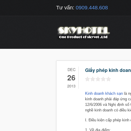
Tư vấn:
0909.448.608
DEC
Giấy phép kinh doa
26
2013
Kinh doanh
khách sạn
là n
kinh doanh phải đáp ứng c
12/6/2006 và Nghị định số
nghề kinh doanh có điều ki
I. Điều kiện cấp phép kin
1. Về địa điểm: