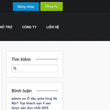
Đăng nhập
Đăng ký
HỖ TRỢ
CÔNG TY
LIÊN HỆ
Tìm kiếm
Bình luận
admin
on
Ở đâu giữa lòng Hà
Nội? Top khách sạn 4 sao
được săn đón nhất 2025