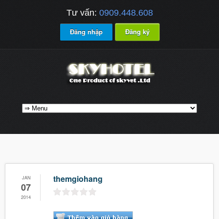
Tư vấn:
0909.448.608
Đăng nhập
Đăng ký
themgiohang
JAN
07
2014