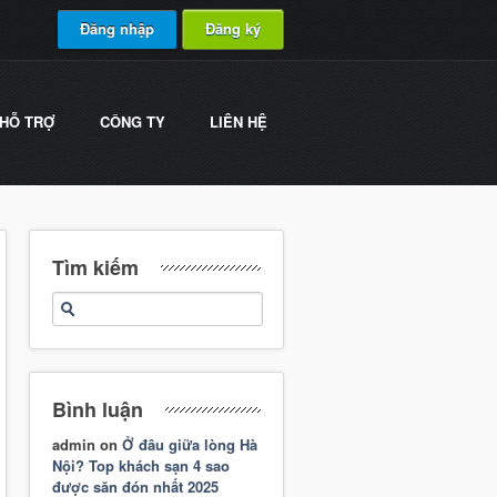
Đăng nhập
Đăng ký
HỖ TRỢ
CÔNG TY
LIÊN HỆ
Tìm kiếm
Bình luận
admin
on
Ở đâu giữa lòng Hà
Nội? Top khách sạn 4 sao
được săn đón nhất 2025