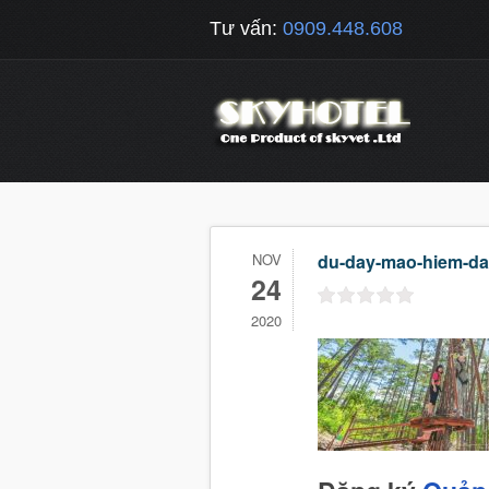
Tư vấn:
0909.448.608
NOV
du-day-mao-hiem-da-
24
2020