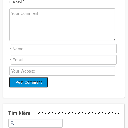
marked
*
*
*
Tìm kiếm