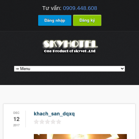
Tư vấn:
0909.448.608
Đăng nhập
Đăng ký
khach_san_dqxq
DEC
12
2017