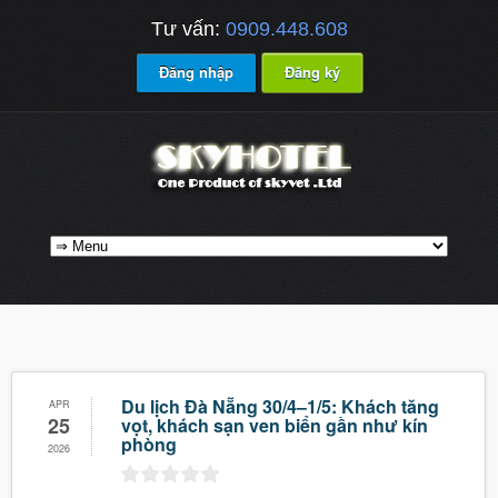
Tư vấn:
0909.448.608
Đăng nhập
Đăng ký
Du lịch Đà Nẵng 30/4–1/5: Khách tăng
APR
25
vọt, khách sạn ven biển gần như kín
phòng
2026