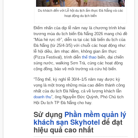
Du khách đến với Lễ hội du lịch ẩm thực Đà Nẵng và các
hoạt động du lịch biển
Điểm nhấn của dịp lễ năm nay là chương trình khai
trương mùa du lịch biển Đà Nẵng 2026 mang chủ đề
“Mùa hè rực rỡ”, diễn ra tại các bãi biển du lịch của
Đà Nẵng (từ 25/4-3/5) với chuỗi các hoạt động như:
lễ hội diều, âm nhạc đêm, không gian ẩm thực
(Pizza Festival), trình diễn
thể thao
biển, đại chiến
súng nước, walking Sơn Trà, cùng các hoạt động
cộng đồng, bảo vệ môi trường và cứu hộ biển.
“Tổng thể, kỳ nghỉ lễ 30/4–1/5 năm nay được kỳ
vọng là một trong những mùa cao điểm thành công
nhất của du lịch Đà Nẵng, cả về lượng khách lẫn
doanh thu
”, ông Nguyễn Đức Quỳnh, Phó Chủ tịch
Hội Du lịch TP Đà Nẵng cho hay.
Sử dụng
Phần mềm quản lý
khách sạn Skyhotel
để đạt
hiệu quả cao nhất