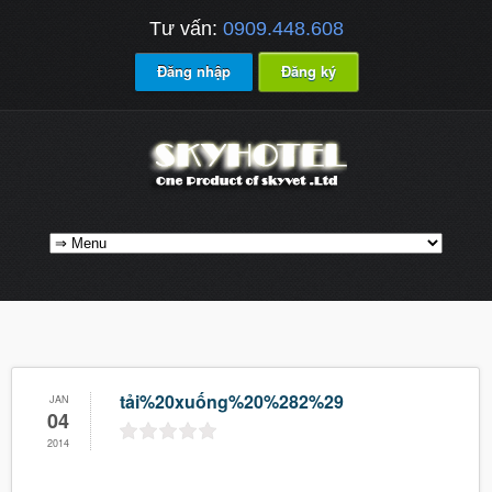
Tư vấn:
0909.448.608
Đăng nhập
Đăng ký
tải%20xuống%20%282%29
JAN
04
2014