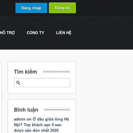
Đăng nhập
Đăng ký
HỖ TRỢ
CÔNG TY
LIÊN HỆ
Tìm kiếm
Bình luận
admin
on
Ở đâu giữa lòng Hà
Nội? Top khách sạn 4 sao
được săn đón nhất 2025