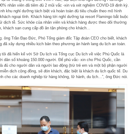
100% nhân viên đã tiêm đủ 2 mũi vắc -xin và xét nghiệm COVID-19 định kỳ.
h khu nghỉ dưỡng tách biệt và hoàn toàn đủ tiêu chuẩn theo mô hình
 khách ngoại tỉnh. Khách hàng tới nghỉ dưỡng tại resort Flamingo bắt buộc
h sử dịch tễ. Sức khỏe của nhân viên và khách hàng được theo dõi thường
n, khách sạn cung cấp đồ ăn tận phòng cho khách…
g
,
ông Trần Đạo Đức, Phó Tổng giám đốc Tập đoàn CEO cho biết, khách
 đã xây dựng nhiều kịch bản theo phương án hành lang du lịch an toàn.
 tôi đã hiến kế với Sở Du lịch và Tổng cục Du lịch về việc Phú Quốc là
với dân số khoảng 150.000 người. Để phủ vắc- xin cho Phú Quốc, cần
 là đủ cho người dân và người lao động (trừ trẻ em và một bộ phận người
 miễn dịch cộng đồng, sẽ đón khách, đặc biệt là khách du lịch quốc tế. Du
inh cho các doanh nghiệp từ hàng không, lữ hành, du lịch…”, ông Đức nói.