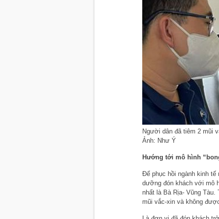
Người dân đã tiêm 2 mũi v
Ảnh: Như Ý
Hướng tới mô hình “bon
Để phục hồi ngành kinh tế
dưỡng đón khách với mô hìn
nhất là Bà Rịa- Vũng Tàu.
mũi vắc-xin và không được
Là đơn vị đã đón khách trở