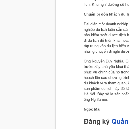
lịch. Khu nghỉ dưỡng sẽ h
Chuẩn bị đón khách du l
Đại diện một doanh nghiệp 
nghiệp du lịch luôn sẵn sà
nào kiểm soát được dịch b
đi du lịch để triển khai h
tập trung vào du lịch biể
những chuyến đi nghỉ dưỡn
Ông Nguyễn Duy Nghĩa, Giá
trước đây chủ yếu khai th
phục vụ chính của họ trong
hoạch lên các chương trình
du khách vừa tham quan, k
sản phẩm du lịch này để k
Hà Nội. Đây sẽ là sản phẩm
ông Nghĩa nói.
Ngọc Mai
Đăng ký
Quản 