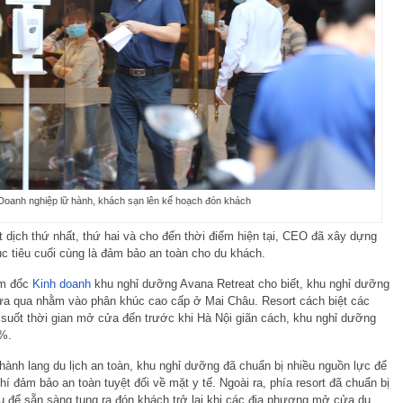
Doanh nghiệp lữ hành, khách sạn lên kế hoạch đón khách
 dịch thứ nhất, thứ hai và cho đến thời điểm hiện tại, CEO đã xây dựng
 tiêu cuối cùng là đảm bảo an toàn cho du khách.
ám đốc
Kinh doanh
khu nghỉ dưỡng Avana Retreat cho biết, khu nghỉ dưỡng
ừa qua nhằm vào phân khúc cao cấp ở Mai Châu. Resort cách biệt các
 suốt thời gian mở cửa đến trước khi Hà Nội giãn cách, khu nghỉ dưỡng
0%.
hành lang du lịch an toàn, khu nghỉ dưỡng đã chuẩn bị nhiều nguồn lực để
chí đảm bảo an toàn tuyệt đối về mặt y tế. Ngoài ra, phía resort đã chuẩn bị
au để sẵn sàng tung ra đón khách trở lại khi các địa phương mở cửa du