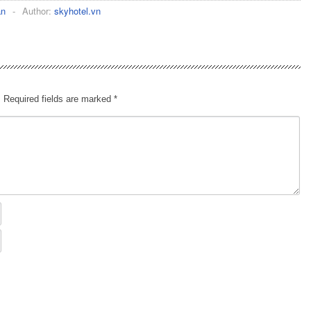
ạn
-
Author:
skyhotel.vn
.
Required fields are marked
*