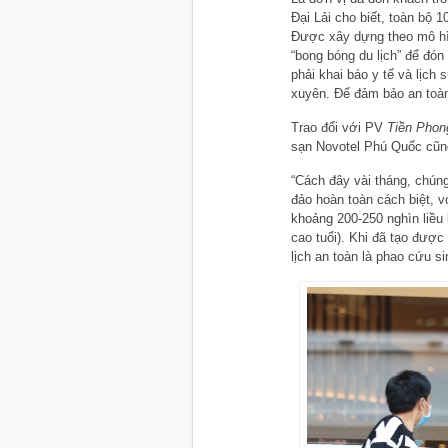
Đại Lải cho biết, toàn bộ 
Được xây dựng theo mô hìn
“bong bóng du lịch” để đón
phải khai báo y tế và lịc
xuyên. Để đảm bảo an toà
Trao đổi với PV
Tiền Phon
sạn Novotel Phú Quốc cũng
“Cách đây vài tháng, chúng
đảo hoàn toàn cách biệt, 
khoảng 200-250 nghìn liều
cao tuổi). Khi đã tạo được
lịch an toàn là phao cứu s