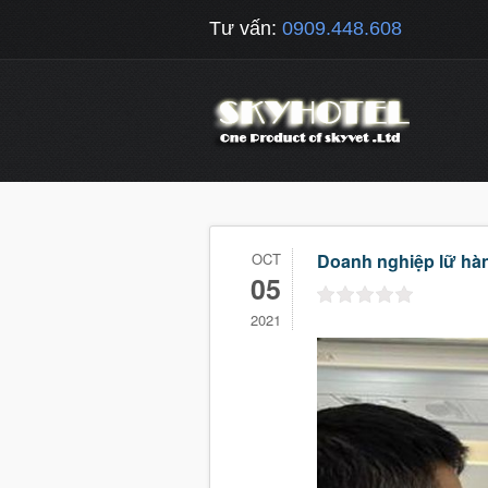
Tư vấn:
0909.448.608
OCT
Doanh nghiệp lữ hàn
05
2021