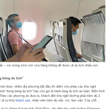
ắc – xin mong sớm mở cửa hàng không để được đi du lịch nhiều nơi.
g bóng du lịch”
 mũi nhọn, nhiều địa phương bắt đầu thí điểm cho phép các khu nghỉ
h “bong bóng du lịch” hay còn gọi là hành lang du lịch an toàn. Điển hình
 Theo các phương án đưa ra, khách đến khu nghỉ dưỡng phải tiêm đủ 2
 đi ra khỏi
khách sạn
, nhân viên tiêm đủ vắc- xin, làm việc 3 tại chỗ…
 lại từ tháng 9 trong tỉnh Vĩnh Phúc, đại diện khu nghỉ dưỡng Flamingo