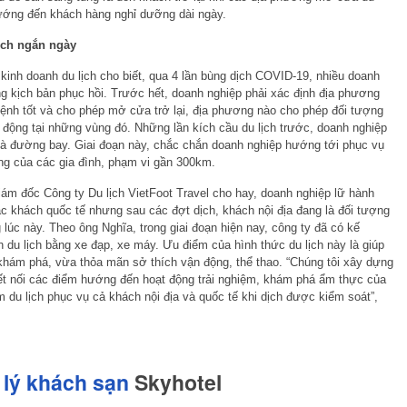
ướng đến khách hàng nghỉ dưỡng dài ngày.
ịch ngắn ngày
kinh doanh du lịch cho biết, qua 4 lần bùng dịch COVID-19, nhiều doanh
ng kịch bản phục hồi. Trước hết, doanh nghiệp phải xác định địa phương
ệnh tốt và cho phép mở cửa trở lại, địa phương nào cho phép đối tượng
oạt động tại những vùng đó. Những lần kích cầu du lịch trước, doanh nghiệp
n và đường bay. Giai đoạn này, chắc chắn doanh nghiệp hướng tới phục vụ
g của các gia đình, phạm vi gần 300km.
m đốc Công ty Du lịch VietFoot Travel cho hay, doanh nghiệp lữ hành
ác khách quốc tế nhưng sau các đợt dịch, khách nội địa đang là đối tượng
 lúc này. Theo ông Nghĩa, trong giai đoạn hiện nay, công ty đã có kế
 du lịch bằng xe đạp, xe máy. Ưu điểm của hình thức du lịch này là giúp
hám phá, vừa thỏa mãn sở thích vận động, thể thao. “Chúng tôi xây dựng
ết nối các điểm hướng đến hoạt động trải nghiệm, khám phá ẩm thực của
 du lịch phục vụ cả khách nội địa và quốc tế khi dịch được kiểm soát”,
lý khách sạn
Skyhotel