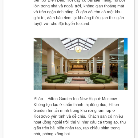
trên bờ Biển Đen. Nơi đây có bãi biển riêng, hồ bơi
lớn trong nhà và ngoài trời, không gian thoáng mát
và tràn ngập ánh nắng. Ở gần đó còn có một khu
giải trí, đảm bảo đem lại khoảng thời gian thư giãn
tuyệt vời cho đội tuyển Iceland.
Pháp – Hilton Garden Inn New Riga ở Moscow.
Không tọa lạc ở chốn thành thị đông đúc, Hilton
Garden Inn ẩn mình trong khu rừng rậm rạp ở
Kostrovo yên tĩnh và dễ chịu. Khách sạn có nhiều
hoạt động ngoài trời thú vị như câu cá trong ao, thư
giãn trên bãi biển nhân tạo, rạp chiếu phim trong
nhà, phòng xông hơi…