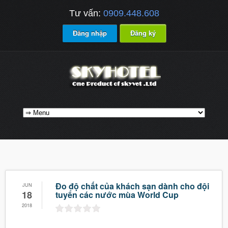
Tư vấn:
0909.448.608
Đăng nhập
Đăng ký
Đo độ chất của khách sạn dành cho đội
JUN
18
tuyển các nước mùa World Cup
2018