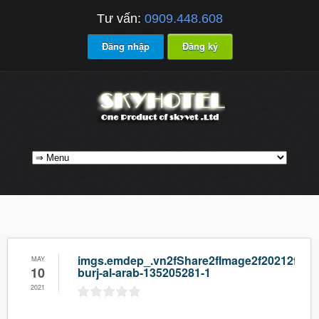
Tư vấn:
0909.448.608
Đăng nhập
Đăng ký
imgs.emdep_.vn2fShare2fImage2f20212f052f
MAY
10
burj-al-arab-135205281-1
2021