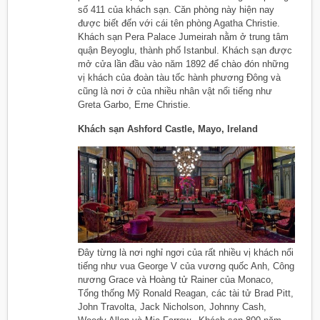
số 411 của khách sạn. Căn phòng này hiện nay
được biết đến với cái tên phòng Agatha Christie.
Khách sạn Pera Palace Jumeirah nằm ở trung tâm
quận Beyoglu, thành phố Istanbul. Khách sạn được
mở cửa lần đầu vào năm 1892 để chào đón những
vị khách của đoàn tàu tốc hành phương Đông và
cũng là nơi ở của nhiều nhân vật nổi tiếng như
Greta Garbo, Erne Christie.
Khách sạn Ashford Castle, Mayo, Ireland
Đây từng là nơi nghỉ ngơi của rất nhiều vị khách nổi
tiếng như vua George V của vương quốc Anh, Công
nương Grace và Hoàng tử Rainer của Monaco,
Tổng thống Mỹ Ronald Reagan, các tài tử Brad Pitt,
John Travolta, Jack Nicholson, Johnny Cash,