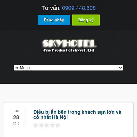
Tư vấn:
0909.448.608
Đăng nhập
Đăng ký
Điều bí ẩn bên trong khách sạn lớn và
JAN
28
cổ nhất Hà Nội
2016