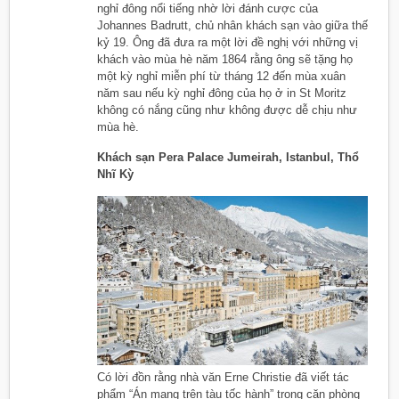
nghỉ đông nổi tiếng nhờ lời đánh cược của
Johannes Badrutt, chủ nhân khách sạn vào giữa thế
kỷ 19. Ông đã đưa ra một lời đề nghị với những vị
khách vào mùa hè năm 1864 rằng ông sẽ tặng họ
một kỳ nghỉ miễn phí từ tháng 12 đến mùa xuân
năm sau nếu kỳ nghỉ đông của họ ở in St Moritz
không có nắng cũng như không được dễ chịu như
mùa hè.
Khách sạn Pera Palace Jumeirah, Istanbul, Thổ
Nhĩ Kỳ
Có lời đồn rằng nhà văn Erne Christie đã viết tác
phẩm “Án mạng trên tàu tốc hành” trong căn phòng