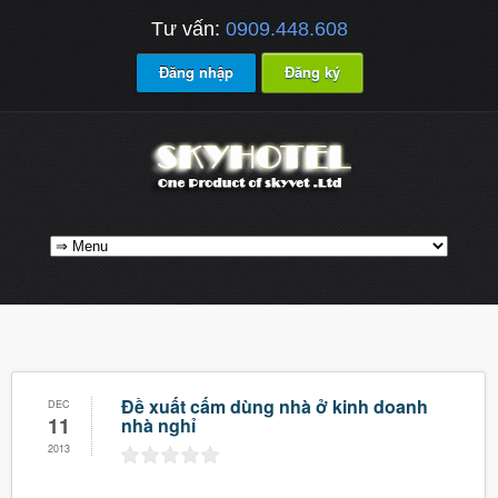
Tư vấn:
0909.448.608
Đăng nhập
Đăng ký
Đề xuất cấm dùng nhà ở kinh doanh
DEC
11
nhà nghỉ
2013