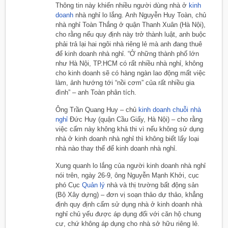
Thông tin này khiến nhiều người dùng nhà ở
kinh
doanh
nhà nghỉ lo lắng. Anh Nguyễn Huy Toàn, chủ
nhà nghỉ Toàn Thắng ở quận Thanh Xuân (Hà Nội),
cho rằng nếu quy định này trở thành luật, anh buộc
phải trả lại hai ngôi nhà riêng lẻ mà anh đang thuê
để kinh doanh nhà nghỉ. “Ở những thành phố lớn
như Hà Nội, TP.HCM có rất nhiều nhà nghỉ, không
cho kinh doanh sẽ có hàng ngàn lao động mất việc
làm, ảnh hướng tới “nồi cơm” của rất nhiều gia
đình” – anh Toàn phân tích.
Ông Trần Quang Huy – chủ
kinh doanh chuỗi nhà
nghỉ
Đức Huy (quận Cầu Giấy, Hà Nội) – cho rằng
việc cấm này không khả thi vì nếu không sử dụng
nhà ở kinh doanh nhà nghỉ thì không biết lấy loại
nhà nào thay thế để kinh doanh nhà nghỉ.
Xung quanh lo lắng của người kinh doanh nhà nghỉ
nói trên, ngày 26-9, ông Nguyễn Mạnh Khởi, cục
phó Cục
Quản lý
nhà và thị trường bất động sản
(Bộ Xây dựng) – đơn vị soạn thảo dự thảo, khẳng
định quy định cấm sử dụng nhà ở kinh doanh nhà
nghỉ chủ yếu được áp dụng đối với căn hộ chung
cư, chứ không áp dụng cho nhà sở hữu riêng lẻ.