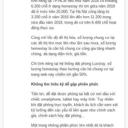
tính riêng tại TP.HCM nếu như năm 2016 có khoảng
6.200 chỗ ở dạng homestay thì tới giữa năm 2018
đã ở mức trên 20.000. Tại Hà Nội cũng tăng từ
3.200 chỗ ở năm 2016 lên đến hơn 11.200 trong
nửa đầu năm 2018, trong đó có trên 6.400 chỗ hoạt
động thực sự.
Cùng với tốc độ đô thị hóa, số lượng chung cư tại
các đô thị lớn mọc lên như ấm sau mưa, số lượng
homestay là căn hộ chung cư cũng gia tăng nhanh
chóng, đa dạng diện tích, giá tiền.
Chỉ tính riêng tại hệ thống đặt phòng Luxstay, số
lượng homestay theo hướng căn hộ chung cư tại
trang web này chiếm tới gần 50%.
Không tìm hiểu kỹ dễ gặp phiền phức
Tiện lợi, dễ đặt được phòng tại bất cứ nơi đâu với
chiếc smartphone, tablet hay máy tính. Tuy nhiên
khi đặt phòng trực tuyến, khách du lịch cần xem xét
kỹ lưỡng đến các yếu tố liên quan như chính sách
giá, chính sách hủy đặt phòng…
Một trong những phiền phức lớn nhất đó là khách