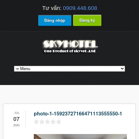
Tư vấn:
0909.448.608
Đăng nhập
Đăng ký
photo-1-15923727166471113555550-1
JUL
07
2020