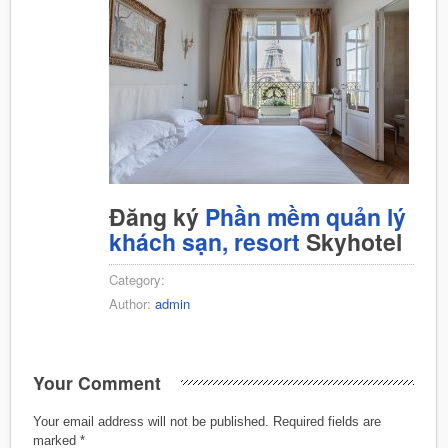
Đăng ký
Phần mềm quản lý
khách sạn, resort
Skyhotel
Category:
Author:
admin
Your Comment
Your email address will not be published.
Required fields are
marked
*