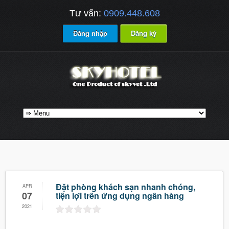
Tư vấn:
0909.448.608
Đăng nhập
Đăng ký
Đặt phòng khách sạn nhanh chóng,
APR
07
tiện lợi trên ứng dụng ngân hàng
2021