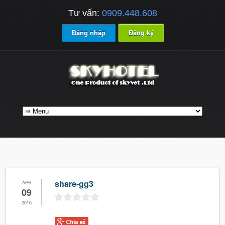
Tư vấn:
0909.448.608
Đăng nhập
Đăng ký
share-gg3
APR
09
2016