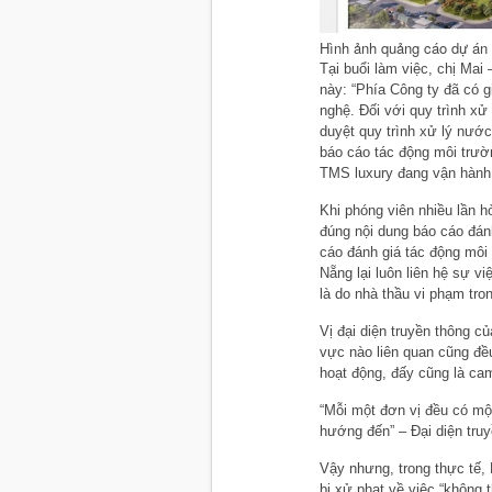
Hình ảnh quảng cáo dự án
Tại buổi làm việc, chị Mai
này: “Phía Công ty đã có g
nghệ. Đối với quy trình x
duyệt quy trình xử lý nướ
báo cáo tác động môi trườ
TMS luxury đang vận hành t
Khi phóng viên nhiều lần h
đúng nội dung báo cáo đán
cáo đánh giá tác động môi 
Nẵng lại luôn liên hệ sự v
là do nhà thầu vi phạm tro
Vị đại diện truyền thông c
vực nào liên quan cũng đề
hoạt động, đấy cũng là ca
“Mỗi một đơn vị đều có một
hướng đến” – Đại diện tr
Vậy nhưng, trong thực tế,
bị xử phạt về việc “không