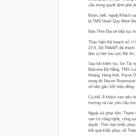
cầu trong quyết định phê d
Được biết, ngoài Khách sạ
là TMS Hotel Quy Nhon Bea
Báo Thời Đại sẽ tiếp tục tì
Thực hiện Kế hoạch số 11
27/3, Sở TN&MT đã thành lậ
đơn vị trên lưu vực Mỹ An
Sau khi kiểm tra, Sở Tài 
Balcona Đà Nẵng, TMS Lux
Hoàng, Hùng Anh, Parze Oc
trong đó Resort Risemount
số tiền gần 100 triệu đồng.
Cụ thể, 9 khách sạn nêu t
trường và các yêu cầu tro
Ngoài xử phạt tiền, Thanh 
sạn có công nghệ, công su
duyệt. Thời hạn khắc phục
kết quả khắc phục về Tha