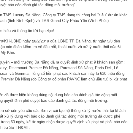
uyệt báo cáo đánh giá tác động môi trường”.
n TMS Luxury Đà Nẵng, Công ty TMS đang thi công hai “siêu” dự án khác
ch (tỉnh Bình Định) và TMS Grand City Phúc Yên (Vĩnh Phúc).
m hiểu và thông tin tới bạn đọc!
70/KH-UBND ngày 28/2/2019 của UBND TP Đà Nẵng, từ ngày 5/3 đến
p các đoàn kiểm tra về đấu nối, thoát nước và xử lý nước thải của 61
, Mỹ Khê.
nguyên – môi trường Đà Nẵng đã ra quyết định xử phạt 9 khách sạn gồm:
ury, Risemount Premier Đà Nẵng, Parosand Đà Nẵng, Paris Deli, Lê
ean và Gemma. Tổng số tiền phạt các khách sạn này là 630 triệu đồng,
 Premier Đà Nẵng (do Công ty cổ phần PAVNC làm chủ đầu tư) bị xử phạt
rên đã thực hiện không đúng nội dung báo cáo đánh giá tác động môi
ng quyết định phê duyệt báo cáo đánh giá tác động môi trường.
tra sở còn yêu cầu các đơn vị cải tạo hệ thống xử lý nước thải tại khách
ất xử lý đúng với báo cáo đánh giá tác động môi trường đã được phê
 trong 60 ngày, kể từ ngày nhận được quyết định xử phạt và phải báo cáo
nh tra Sở TN&MT.