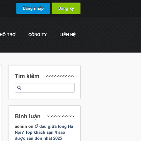
Đăng nhập
Đăng ký
HỖ TRỢ
CÔNG TY
LIÊN HỆ
Tìm kiếm
Bình luận
admin
on
Ở đâu giữa lòng Hà
Nội? Top khách sạn 4 sao
được săn đón nhất 2025