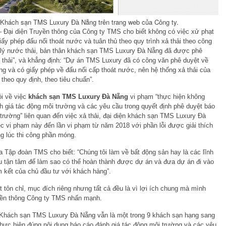
 Khách sạn TMS Luxury Đà Nẵng trên trang web của Công ty.
 – Đại diện Truyền thông của Công ty TMS cho biết không có việc xử phạt
iấy phép đấu nối thoát nước và tuân thủ theo quy trình xả thải theo công
ử lý nước thải, bản thân khách sạn TMS Luxury Đà Nẵng đã được phê
c thải”, và khẳng định: “Dự án TMS Luxury đã có công văn phê duyệt về
ng và có giấy phép về đấu nối cấp thoát nước, nên hệ thống xả thải của
heo quy định, theo tiêu chuẩn”.
ỏi về việc
khách sạn TMS Luxury Đà Nẵng
vi phạm “thực hiện không
h giá tác động môi trường và các yêu cầu trong quyết định phê duyệt báo
trường” liên quan đến việc xả thải, đại diện khách sạn TMS Luxury Đà
iệc vi phạm này đến lần vi phạm từ năm 2018 với phần lỗi được giải thích
ng lúc thi công phần móng.
ủa Tập đoàn TMS cho biết: “Chúng tôi làm về bất động sản hay là các lĩnh
u tận tâm để làm sao có thể hoàn thành được dự án và đưa dự án đi vào
m kết của chủ đầu tư với khách hàng”.
 tôn chỉ, mục đích riêng nhưng tất cả đều là vì lợi ích chung mà mình
uyền thông Công ty TMS nhấn mạnh.
 Khách sạn TMS Luxury Đà Nẵng vẫn là một trong 9 khách sạn hạng sang
 thực hiện đúng nội dung báo cáo đánh giá tác động môi trường và các yêu