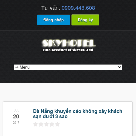
Tư vấn:
0909.448.608
Đăng nhập
Đăng ký
Đà Nẵng khuyến cáo không xây khách
JUL
20
sạn dưới 3 sao
2017