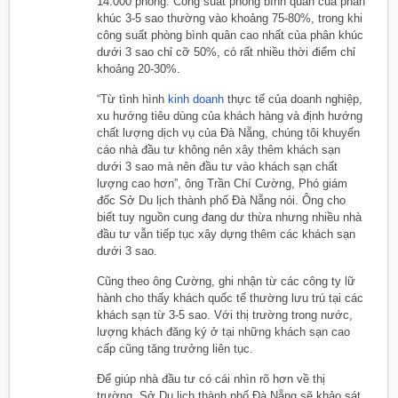
14.000 phòng. Công suất phòng bình quân của phân
khúc 3-5 sao thường vào khoảng 75-80%, trong khi
công suất phòng bình quân cao nhất của phân khúc
dưới 3 sao chỉ cỡ 50%, có rất nhiều thời điểm chỉ
khoảng 20-30%.
“Từ tình hình
kinh doanh
thực tế của doanh nghiệp,
xu hướng tiêu dùng của khách hàng và định hướng
chất lượng dịch vụ của Đà Nẵng, chúng tôi khuyến
cáo nhà đầu tư không nên xây thêm khách sạn
dưới 3 sao mà nên đầu tư vào khách sạn chất
lượng cao hơn”, ông Trần Chí Cường, Phó giám
đốc Sở Du lịch thành phố Đà Nẵng nói. Ông cho
biết tuy nguồn cung đang dư thừa nhưng nhiều nhà
đầu tư vẫn tiếp tục xây dựng thêm các khách sạn
dưới 3 sao.
Cũng theo ông Cường, ghi nhận từ các công ty lữ
hành cho thấy khách quốc tế thường lưu trú tại các
khách sạn từ 3-5 sao. Với thị trường trong nước,
lượng khách đăng ký ở tại những khách sạn cao
cấp cũng tăng trưởng liên tục.
Để giúp nhà đầu tư có cái nhìn rõ hơn về thị
trường, Sở Du lịch thành phố Đà Nẵng sẽ khảo sát