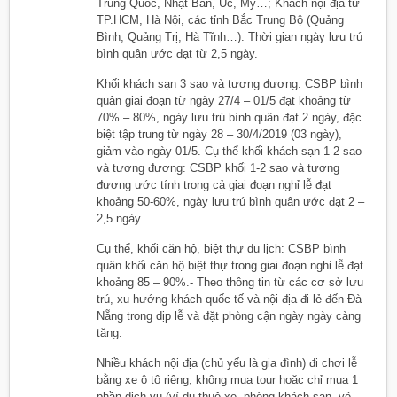
Trung Quốc, Nhật Bản, Úc, Mỹ…; Khách nội địa từ
TP.HCM, Hà Nội, các tỉnh Bắc Trung Bộ (Quảng
Bình, Quảng Trị, Hà Tĩnh…). Thời gian ngày lưu trú
bình quân ước đạt từ 2,5 ngày.
Khối khách sạn 3 sao và tương đương: CSBP bình
quân giai đoạn từ ngày 27/4 – 01/5 đạt khoảng từ
70% – 80%, ngày lưu trú bình quân đạt 2 ngày, đặc
biệt tập trung từ ngày 28 – 30/4/2019 (03 ngày),
giảm vào ngày 01/5. Cụ thể khối khách sạn 1-2 sao
và tương đương: CSBP khối 1-2 sao và tương
đương ước tính trong cả giai đoạn nghỉ lễ đạt
khoảng 50-60%, ngày lưu trú bình quân ước đạt 2 –
2,5 ngày.
Cụ thể, khối căn hộ, biệt thự du lịch: CSBP bình
quân khối căn hộ biệt thự trong giai đoạn nghỉ lễ đạt
khoảng 85 – 90%.- Theo thông tin từ các cơ sở lưu
trú, xu hướng khách quốc tế và nội địa đi lẻ đến Đà
Nẵng trong dịp lễ và đặt phòng cận ngày ngày càng
tăng.
Nhiều khách nội địa (chủ yếu là gia đình) đi chơi lễ
bằng xe ô tô riêng, không mua tour hoặc chỉ mua 1
phần dịch vụ (ví dụ thuê xe, phòng khách sạn, vé