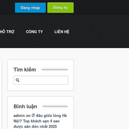
Đăng nhập
Đăng ký
HỖ TRỢ
CÔNG TY
LIÊN HỆ
Tìm kiếm
Bình luận
admin
on
Ở đâu giữa lòng Hà
Nội? Top khách sạn 4 sao
được săn đón nhất 2025