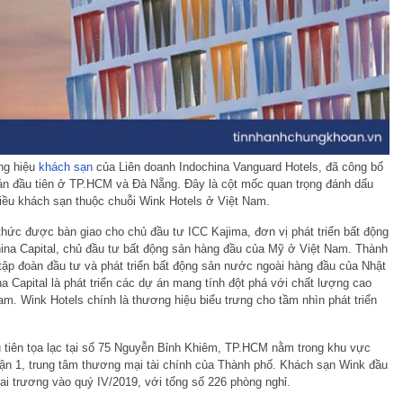
ng hiệu
khách sạn
của Liên doanh Indochina Vanguard Hotels, đã công bố
án đầu tiên ở TP.HCM và Đà Nẵng. Đây là cột mốc quan trọng đánh dấu
hiều khách sạn thuộc chuỗi Wink Hotels ở Việt Nam.
h thức được bàn giao cho chủ đầu tư ICC Kajima, đơn vị phát triển bất động
ina Capital, chủ đầu tư bất động sản hàng đầu của Mỹ ở Việt Nam. Thành
 tập đoàn đầu tư và phát triển bất động sản nước ngoài hàng đầu của Nhật
a Capital là phát triển các dự án mang tính đột phá với chất lượng cao
am. Wink Hotels chính là thương hiệu biểu trưng cho tầm nhìn phát triển
tiên tọa lạc tại số 75 Nguyễn Bỉnh Khiêm, TP.HCM nằm trong khu vực
uận 1, trung tâm thương mại tài chính của Thành phố. Khách sạn Wink đầu
ai trương vào quý IV/2019, với tổng số 226 phòng nghỉ.