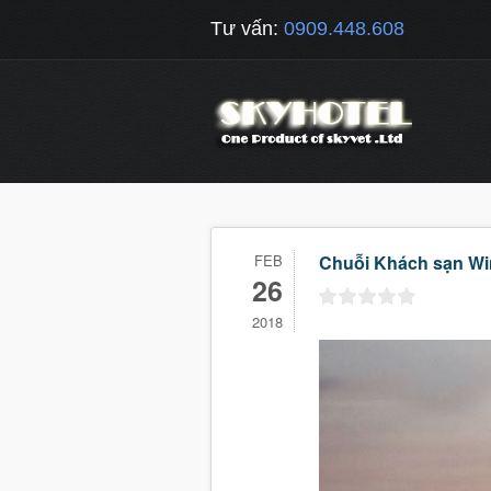
Tư vấn:
0909.448.608
FEB
Chuỗi Khách sạn Wink 
26
2018