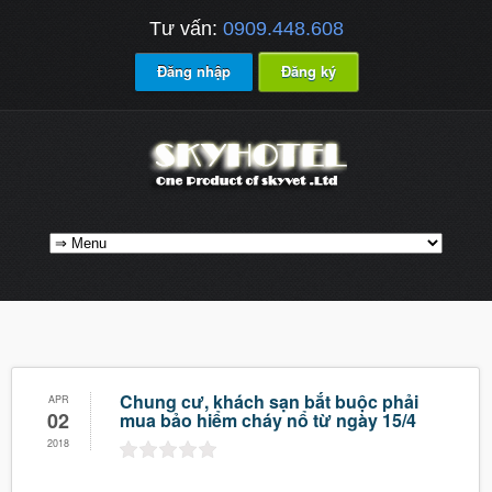
Tư vấn:
0909.448.608
Đăng nhập
Đăng ký
Chung cư, khách sạn bắt buộc phải
APR
02
mua bảo hiểm cháy nổ từ ngày 15/4
2018