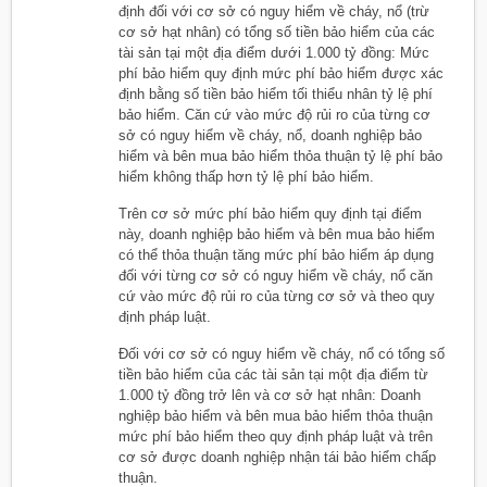
định đối với cơ sở có nguy hiểm về cháy, nổ (trừ
cơ sở hạt nhân) có tổng số tiền bảo hiểm của các
tài sản tại một địa điểm dưới 1.000 tỷ đồng: Mức
phí bảo hiểm quy định mức phí bảo hiểm được xác
định bằng số tiền bảo hiểm tối thiểu nhân tỷ lệ phí
bảo hiểm. Căn cứ vào mức độ rủi ro của từng cơ
sở có nguy hiểm về cháy, nổ, doanh nghiệp bảo
hiểm và bên mua bảo hiểm thỏa thuận tỷ lệ phí bảo
hiểm không thấp hơn tỷ lệ phí bảo hiểm.
Trên cơ sở mức phí bảo hiểm quy định tại điểm
này, doanh nghiệp bảo hiểm và bên mua bảo hiểm
có thể thỏa thuận tăng mức phí bảo hiểm áp dụng
đối với từng cơ sở có nguy hiểm về cháy, nổ căn
cứ vào mức độ rủi ro của từng cơ sở và theo quy
định pháp luật.
Đối với cơ sở có nguy hiểm về cháy, nổ có tổng số
tiền bảo hiểm của các tài sản tại một địa điểm từ
1.000 tỷ đồng trở lên và cơ sở hạt nhân: Doanh
nghiệp bảo hiểm và bên mua bảo hiểm thỏa thuận
mức phí bảo hiểm theo quy định pháp luật và trên
cơ sở được doanh nghiệp nhận tái bảo hiểm chấp
thuận.