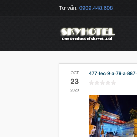
Tư vấn:
0909.448.608
OCT
477-fec-9-a-79-a-887
23
2020