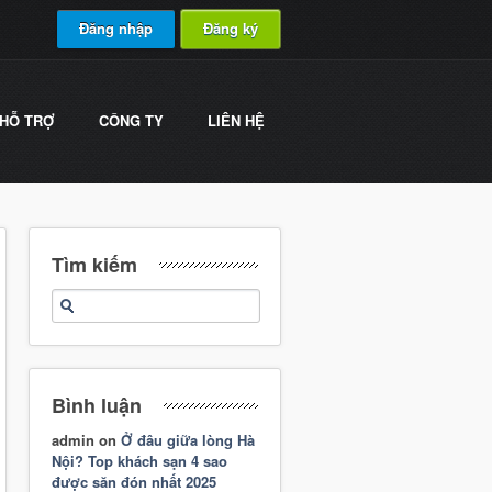
Đăng nhập
Đăng ký
HỖ TRỢ
CÔNG TY
LIÊN HỆ
Tìm kiếm
Bình luận
admin
on
Ở đâu giữa lòng Hà
Nội? Top khách sạn 4 sao
được săn đón nhất 2025