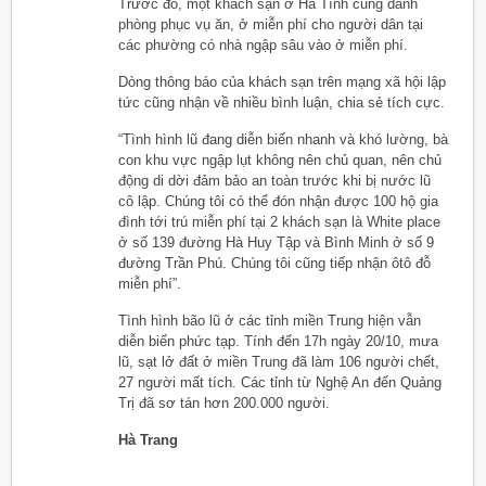
Trước đó, một khách sạn ở Hà Tĩnh cũng dành
phòng phục vụ ăn, ở miễn phí cho người dân tại
các phường có nhà ngập sâu vào ở miễn phí.
Dòng thông báo của khách sạn trên mạng xã hội lập
tức cũng nhận về nhiều bình luận, chia sẻ tích cực.
“Tình hình lũ đang diễn biến nhanh và khó lường, bà
con khu vực ngập lụt không nên chủ quan, nên chủ
động di dời đảm bảo an toàn trước khi bị nước lũ
cô lập. Chúng tôi có thể đón nhận được 100 hộ gia
đình tới trú miễn phí tại 2 khách sạn là White place
ở số 139 đường Hà Huy Tập và Bình Minh ở số 9
đường Trần Phú. Chúng tôi cũng tiếp nhận ôtô đỗ
miễn phí”.
Tình hình bão lũ ở các tỉnh miền Trung hiện vẫn
diễn biến phức tạp. Tính đến 17h ngày 20/10, mưa
lũ, sạt lở đất ở miền Trung đã làm 106 người chết,
27 người mất tích. Các tỉnh từ Nghệ An đến Quảng
Trị đã sơ tán hơn 200.000 người.
Hà Trang