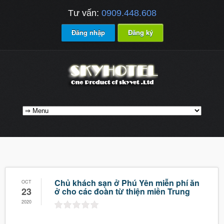
Tư vấn:
0909.448.608
Đăng nhập
Đăng ký
Chủ khách sạn ở Phú Yên miễn phí ăn
OCT
23
ở cho các đoàn từ thiện miền Trung
2020