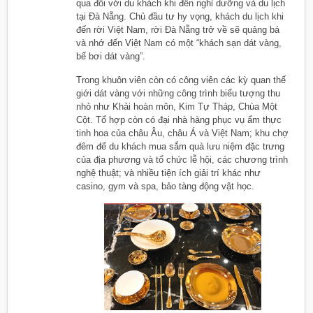
qua đối với du khách khi đến nghỉ dưỡng và du lịch
tại Đà Nẵng. Chủ đầu tư hy vọng, khách du lịch khi
đến rời Việt Nam, rời Đà Nẵng trở về sẽ quảng bá
và nhớ đến Việt Nam có một “khách sạn dát vàng,
bể bơi dát vàng”.
Trong khuôn viên còn có công viên các kỳ quan thế
giới dát vàng với những công trình biểu tượng thu
nhỏ như Khải hoàn môn, Kim Tự Tháp, Chùa Một
Cột. Tổ hợp còn có đại nhà hàng phục vụ ẩm thực
tinh hoa của châu Âu, châu Á và Việt Nam; khu chợ
đêm để du khách mua sắm quà lưu niệm đặc trưng
của địa phương và tổ chức lễ hội, các chương trình
nghệ thuật; và nhiều tiện ích giải trí khác như
casino, gym và spa, bảo tàng động vật học.