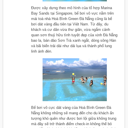
Được xây dựng theo mô hình của tổ hợp Marina
Bay Sands tại Singapore, bể bơi vô vực nằm trên
mái toà nhà Hoà Bình Green Đà Nẵng cũng là bể
bơi dát vàng đầu tiên tại Việt Nam. Từ đây, du
khách và cư dân vừa thư giãn, vừa ngắm cảnh
quan sơn thuỷ hữu tình tuyệt đẹp của vịnh Đà Nẵng
bao la, bán đảo Sơn Trà xanh ngắt, dòng sông Hàn
và bãi biển trải dài như dải lụa và thành phố lung
linh ánh đèn.
Bể bơi vô cực dát vàng của Hoà Bình Green Đà
Nẵng không những sẽ mang đến cho du khách ấn
tượng khó quên như được bơi lội giữa không trung
mà đây sẽ trở thành điểm check-in không thể bỏ