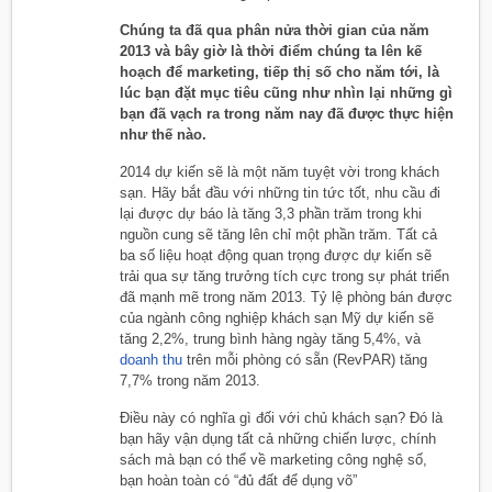
Chúng ta đã qua phân nửa thời gian của năm
2013 và bây giờ là thời điểm chúng ta lên kế
hoạch để marketing, tiếp thị số cho năm tới, là
lúc bạn đặt mục tiêu cũng như nhìn lại những gì
bạn đã vạch ra trong năm nay đã được thực hiện
như thế nào.
2014 dự kiến ​​sẽ là một năm tuyệt vời trong khách
sạn. Hãy bắt đầu với những tin tức tốt, nhu cầu đi
lại được dự báo là tăng 3,3 phần trăm trong khi
nguồn cung sẽ tăng lên chỉ một phần trăm. Tất cả
ba số liệu hoạt động quan trọng được dự kiến ​​sẽ
trải qua sự tăng trưởng tích cực trong sự phát triển
đã mạnh mẽ trong năm 2013. Tỷ lệ phòng bán được
của ngành công nghiệp khách sạn Mỹ dự kiến ​​sẽ
tăng 2,2%, trung bình hàng ngày tăng 5,4%, và
doanh thu
trên mỗi phòng có sẵn (RevPAR) tăng
7,7% trong năm 2013.
Điều này có nghĩa gì đối với chủ khách sạn? Đó là
bạn hãy vận dụng tất cả những chiến lược, chính
sách mà bạn có thể về marketing công nghệ số,
bạn hoàn toàn có “đủ đất để dụng võ”