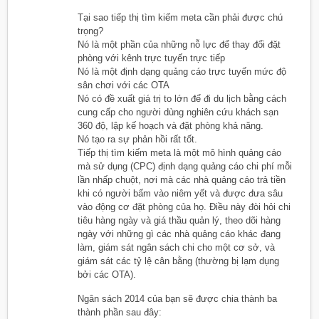
Tại sao tiếp thị tìm kiếm meta cần phải được chú
trọng?
Nó là một phần của những nỗ lực để thay đổi đặt
phòng với kênh trực tuyến trực tiếp
Nó là một định dạng quảng cáo trực tuyến mức độ
sân chơi với các OTA
Nó có đề xuất giá trị to lớn để đi du lịch bằng cách
cung cấp cho người dùng nghiên cứu khách sạn
360 độ, lập kế hoạch và đặt phòng khả năng.
Nó tạo ra sự phản hồi rất tốt.
Tiếp thị tìm kiếm meta là một mô hình quảng cáo
mà sử dụng (CPC) định dạng quảng cáo chi phí mỗi
lần nhấp chuột, nơi mà các nhà quảng cáo trả tiền
khi có người bấm vào niêm yết và được đưa sâu
vào động cơ đặt phòng của họ. Điều này đòi hỏi chi
tiêu hàng ngày và giá thầu quản lý, theo dõi hàng
ngày với những gì các nhà quảng cáo khác đang
làm, giám sát ngân sách chi cho một cơ sở, và
giám sát các tỷ lệ cân bằng (thường bị lạm dụng
bởi các OTA).
Ngân sách 2014 của bạn sẽ được chia thành ba
thành phần sau đây: