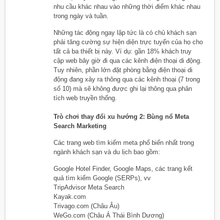
nhu cầu khác nhau vào những thời điểm khác nhau
trong ngày và tuần.
Những tác động ngay lập tức là có chủ khách sạn
phải tăng cường sự hiện diện trực tuyến của họ cho
tất cả ba thiết bị này. Ví dụ: gần 18% khách truy
cập web bây giờ đi qua các kênh điện thoại di động.
Tuy nhiên, phần lớn đặt phòng bằng điện thoại di
động đang xảy ra thông qua các kênh thoại (7 trong
số 10) mà sẽ không được ghi lại thông qua phân
tích web truyền thống.
Trò chơi thay đổi xu hướng 2: Bùng nổ Meta
Search Marketing
Các trang web tìm kiếm meta phổ biến nhất trong
ngành khách sạn và du lịch bao gồm:
Google Hotel Finder, Google Maps, các trang kết
quả tìm kiếm Google (SERPs), vv
TripAdvisor Meta Search
Kayak.com
Trivago.com (Châu Âu)
WeGo.com (Châu Á Thái Bình Dương)