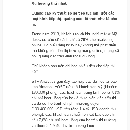
Xu hướng thứ nhất
:
Quảng cáo kỹ thuật số sẽ tiếp tục lấn lướt các
loại hình tiếp thị, quảng cáo lỗi thời như là báo
in.
Trong năm 2013, khách sạn và khu nghỉ mát ở Mỹ
được dự báo sẽ dành chỉ có 28% cho marketing
online. Họ hiểu rằng ngày nay không thể phát triển
mà không tiến đến thị trường mạng online, mạng xã
hội, quảng cáo trên điện thoại di động.
Chủ khách sạn nên chi bao nhiêu tiền cho tiếp thị
số?
STR Analytics gần đây tập hợp các dữ liệu từ báo
cáo Almanac HOST trên số khách sạn Mỹ (khoảng
180.000 phòng), các hách sạn trung bình bỏ ra 7.1%
chi phí hoạt động của họ để thực hiện việc tiếp thị
và đã có thể tránh chi phí nhượng quyền
(100.400.000 USD trên tổng 1,4 tỷ USD doanh thu
phòng). Các khách sạn chuỗi liên kết báo cáo chi
tiêu 7,8% chi phí hoạt động của họ trên thị trường
và thêm 3,4% để duy trì thương hiệu.