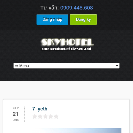
Tư vấn:
0909.448.608
Đăng nhập
Đăng ký
7_yeth
SEP
21
2015