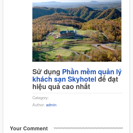
Sử dụng
Phần mềm quản lý
khách sạn Skyhotel
để đạt
hiệu quả cao nhất
Category:
Author:
admin
Your Comment