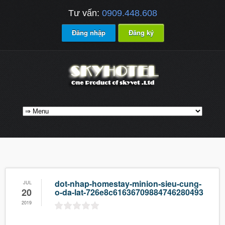
Tư vấn:
0909.448.608
Đăng nhập
Đăng ký
dot-nhap-homestay-minion-sieu-cung-
JUL
20
o-da-lat-726e8c61636709884746280493
2019