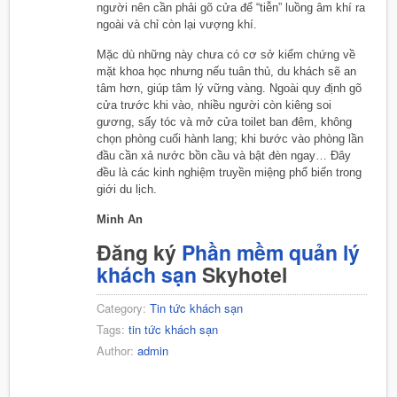
người nên cần phải gõ cửa để “tiễn” luồng âm khí ra
ngoài và chỉ còn lại vượng khí.
Mặc dù những này chưa có cơ sở kiểm chứng về
mặt khoa học nhưng nếu tuân thủ, du khách sẽ an
tâm hơn, giúp tâm lý vững vàng. Ngoài quy định gõ
cửa trước khi vào, nhiều người còn kiêng soi
gương, sấy tóc và mở cửa toilet ban đêm, không
chọn phòng cuối hành lang; khi bước vào phòng lần
đầu cần xả nước bồn cầu và bật đèn ngay… Đây
đều là các kinh nghiệm truyền miệng phổ biến trong
giới du lịch.
Minh An
Đăng ký
Phần mềm quản lý
khách sạn
Skyhotel
Category:
Tin tức khách sạn
Tags:
tin tức khách sạn
Author:
admin