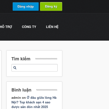
Đăng nhập
Đăng ký
HỖ TRỢ
CÔNG TY
LIÊN HỆ
Tìm kiếm
Bình luận
admin
on
Ở đâu giữa lòng Hà
Nội? Top khách sạn 4 sao
được săn đón nhất 2025