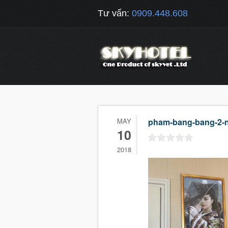
Tư vấn:
0909.448.608
MAY
pham-bang-bang-2-n
10
2018