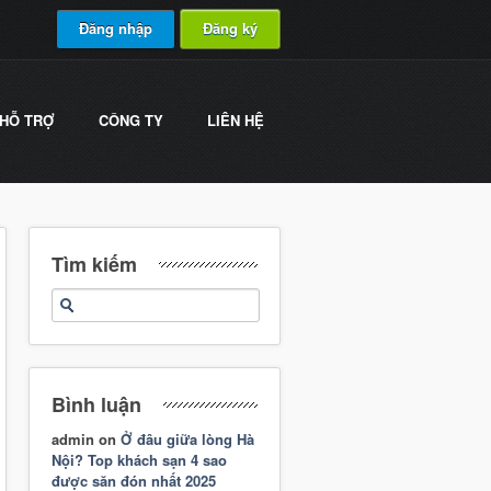
Đăng nhập
Đăng ký
HỖ TRỢ
CÔNG TY
LIÊN HỆ
Tìm kiếm
Bình luận
admin
on
Ở đâu giữa lòng Hà
Nội? Top khách sạn 4 sao
được săn đón nhất 2025