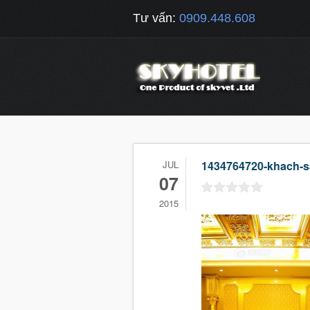
Tư vấn:
0909.448.608
JUL
1434764720-khach-s
07
2015