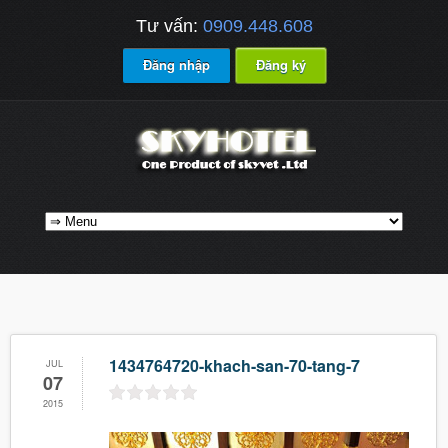
Tư vấn:
0909.448.608
Đăng nhập
Đăng ký
1434764720-khach-san-70-tang-7
JUL
07
2015