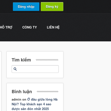
Đăng nhập
Đăng ký
HỖ TRỢ
CÔNG TY
LIÊN HỆ
Tìm kiếm
Bình luận
admin
on
Ở đâu giữa lòng Hà
Nội? Top khách sạn 4 sao
được săn đón nhất 2025