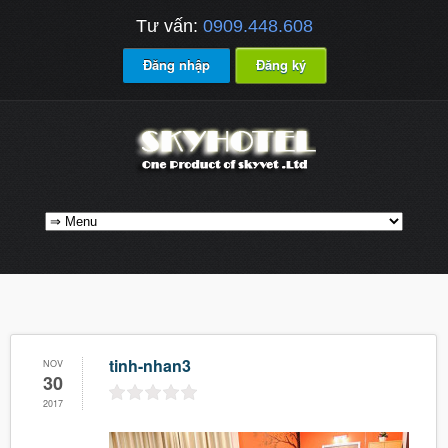
Tư vấn:
0909.448.608
Đăng nhập
Đăng ký
tinh-nhan3
NOV
30
2017