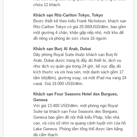
chứa 12 khách.
Khách sạn Ritz-Carlton Tokyo, Tokyo
Được thiết kế theo kiểu Frank Nicholson, khách sạn
Ritz-Carlton Tokyo có giá 20.000USD/đêm, bao gồm
một giường 4 chân, khăn gấp nếp nhỏ, một khu để
đồ riêng và phòng ăn sức chứa 16 người.
Khách sạn Burj Al Arab, Dubai
Dãy phòng Royal Suite thuộc khách sạn Burj Al
Arab, Dubai được trang bị đầy đủ thiết bị, dịch vụ
như dịch vụ quản gia trong 24 giờ, bể sục đầy đủ
kích thước và vòi hoa sen, một danh sách gồm 17
tấm lót(đệm), giường xoay, và một iPad mạ vàng 24
carat. Giá 19.000 USD/đêm.
Khách sạn Four Seasons Hotel des Burgues,
Geneva
Với giá 13.400 USD/đêm, một phòng ngủ Royal
Suite tại khách sạn Four Seasons des Bergues,
Geneva bao gồm đồ nội thất kiểu Pháp, trần nhà
cao, và cửa sổ nhìn ra quang cảnh tuyệt vời của hồ
Lake Geneva. Phòng tắm tổng thể được làm bằng
đá cẩm thạch.