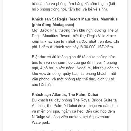
tủ quần áo và phòng tắm bằng đá cẩm thạch (kết
hợp phòng xông hơi, tắm hơi và bể vệ sinh).
Khách sạn St Regis Resort Mauritius, Mauritius
(phía đông Madagasca)
Mới được khai trương trên khu nghỉ dưỡng The St.
Regis Mauritius Resort, biệt thự Regis Villa được
xem là khác sạn lớn nhất và độc nhất trên đảo. Chi
phí 1 đêm ở khách sạn này là 30.000 USD/đêm.
Biệt thự có đủ không gian để tổ chức những bữa
tiệc lớn và nơi sum họp của gia đình, với 4 phòng
ngủ, 4 hồ bơi nước nóng. Ngoài ra, biệt thự còn có
khu vực ăn uống, quầy bar, hai phòng khách, một
văn phòng, và một phòng tập thể dục, dịch vụ tới
các bãi biển.
Khách sạn Atlantis, The Palm, Dubai
Du khách tại dãy phòng The Royal Bridge Suite tại
Atlantis, the Palm ở Dubai được phục vụ các dịch
vụ miễn phí spa, ngắm cá heo, đến các hộp đêm
N’Dulge và công viên nước vượt Aquaventure
Waterpark.