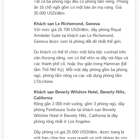
Tất cả ba phòng ngủ đều có phòng tắm riêng. Phòng
ăn 16 chỗ ngồi gồm có một bàn ăn mạ vàng. Giá
35.000 USD/đêm.
Khách sạn Le Richemond, Geneva
Với mức giá 26.700 USD/đêm, dãy phòng Royal
Armleder Suite tại khách sạn Le Richemond,
Geneva được xem là phòng đắt đỏ nhất thế giới.
Du khách có thể tổ chức một bữa tiệc cocktail trên
sân thượng riêng, nơi có thể nhìn ra dãy núi Alps và
các thành phố cổ, hoặc thư giãn trong Hamman (bể
tắm Thổ Nhĩ Kỳ). Mỗi một dãy phòng gồm ba phòng
ngủ, phòng tắm riêng và các vật dụng phòng tắm
L’Occitane.
Khách sạn Beverly Wilshire Hotel, Beverly Hills,
California
Rộng gần 2.000 mét vuông, gồm 3 phòng ngủ, dãy
phòng Penthouse Suite tại khách sạn Beverly
Wilshire Hotel ở Beverly Hills, California là dãy
phòng rộng nhất ở Los Angeles.
Dãy phòng có giá 25.000 USD/đêm, được trang bị
một ban công bọc xung quanh và một phòng ăn sức