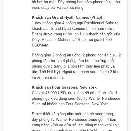
hồ bơi ba mặt. Dãy phòng bao gồm phòng tử vi, thư
viện, quầy bar và rạp hát riêng.
Khách sạn Grand Hyatt, Cannes (Pháp)
1 dãy phòng gồm 4 phòng ngủ Presidential Suite tại
khách sạn Grand Hyatt Cannes (miền nam nước
Pháp) được trang trí bởi nhiều in thạch bản gốc của
Dufy, Picasso, Matisse và Stael, có giá 51.800
USD/đêm.
Phòng gồm 2 phòng ăn uống, 2 phòng nghiên cứu, 2
phòng tắm hơi và 4 phòng tắm bình thường (mỗi
phòng được trang bị 1 bồn tắm thủy liệu pháp và
tắm Thổ Nhĩ Kỳ). Ngoài ra, khách sạn còn có 2 khu
vườn trên mái nhà.
Khách sạn Four Seasons, New York
Chỉ với 45.000 USD, du khách đã có thể sở hữu 1
phòng ngủ kiểu dáng siêu đẹp Ty Warner Penthouse
Suite tại khách sạn Four Seasons, New York.
Được thiết kế giống như một căn hộ sang trọng,
dãy phòng Ty Warner Penthouse Suite gồm 4 ban
công bằng kính và cửa sổ làm bằng màng xenluloit,
mang lại toàn cảnh đường chân trời Manhattan.