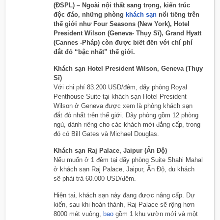
(ĐSPL) – Ngoài nội thất sang trọng, kiến trúc
độc đáo, những phòng
khách sạn
nổi tiếng trên
thế giới như Four Seasons (New York), Hotel
President Wilson (Geneva- Thụy Sĩ), Grand Hyatt
(Cannes -Pháp) còn được biết đến với chí phí
đắt đỏ “bậc nhất” thế giới.
Khách sạn Hotel President Wilson, Geneva (Thụy
Sĩ)
Với chi phí 83.200 USD/đêm, dãy phòng Royal
Penthouse Suite tại khách sạn Hotel President
Wilson ở Geneva được xem là phòng khách sạn
đắt đỏ nhất trên thế giới. Dãy phòng gồm 12 phòng
ngủ, dành riêng cho các khách mời đẳng cấp, trong
đó có Bill Gates và Michael Douglas.
Khách sạn Raj Palace, Jaipur (Ấn Độ)
Nếu muốn ở 1 đêm tại dãy phòng Suite Shahi Mahal
ở khách sạn Raj Palace, Jaipur, Ấn Độ, du khách
sẽ phải trả 60.000 USD/đêm.
Hiện tại, khách sạn này đang được nâng cấp. Dự
kiến, sau khi hoàn thành, Raj Palace sẽ rộng hơn
8000 mét vuông,
bao
gồm 1 khu vườn mới và một