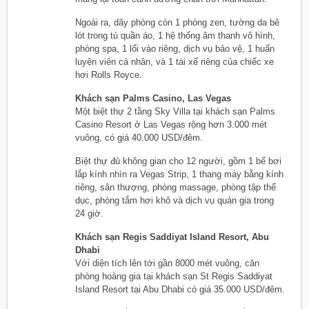
Ngoài ra, dãy phòng còn 1 phòng zen, tường da bê
lót trong tủ quần áo, 1 hệ thống âm thanh vô hình,
phòng spa, 1 lối vào riêng, dịch vụ bảo vệ, 1 huấn
luyện viên cá nhân, và 1 tài xế riêng của chiếc xe
hơi Rolls Royce.
Khách sạn Palms Casino, Las Vegas
Một biệt thự 2 tầng Sky Villa tại khách sạn Palms
Casino Resort ở Las Vegas rộng hơn 3.000 mét
vuông, có giá 40.000 USD/đêm.
Biệt thự đủ không gian cho 12 người, gồm 1 bể bơi
lắp kính nhìn ra Vegas Strip, 1 thang máy bằng kính
riêng, sân thượng, phòng massage, phòng tập thể
dục, phòng tắm hơi khô và dịch vụ quản gia trong
24 giờ.
Khách sạn Regis Saddiyat Island Resort, Abu
Dhabi
Với diện tích lên tới gần 8000 mét vuông, căn
phòng hoàng gia tại khách sạn St Regis Saddiyat
Island Resort tại Abu Dhabi có giá 35.000 USD/đêm.