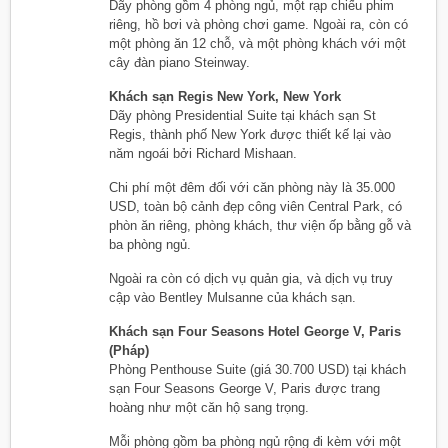
Dãy phòng gồm 4 phòng ngủ, một rạp chiếu phim
riêng, hồ bơi và phòng chơi game. Ngoài ra, còn có
một phòng ăn 12 chỗ, và một phòng khách với một
cây đàn piano Steinway.
Khách sạn Regis New York, New York
Dãy phòng Presidential Suite tại khách sạn St
Regis, thành phố New York được thiết kế lại vào
năm ngoái bởi Richard Mishaan.
Chi phí một đêm đối với căn phòng này là 35.000
USD, toàn bộ cảnh đẹp công viên Central Park, có
phòn ăn riêng, phòng khách, thư viện ốp bằng gỗ và
ba phòng ngủ.
Ngoài ra còn có dịch vụ quản gia, và dịch vụ truy
cập vào Bentley Mulsanne của khách sạn.
Khách sạn Four Seasons Hotel George V, Paris
(Pháp)
Phòng Penthouse Suite (giá 30.700 USD) tại khách
sạn Four Seasons George V, Paris được trang
hoàng như một căn hộ sang trọng.
Mỗi phòng gồm ba phòng ngủ rộng đi kèm với một