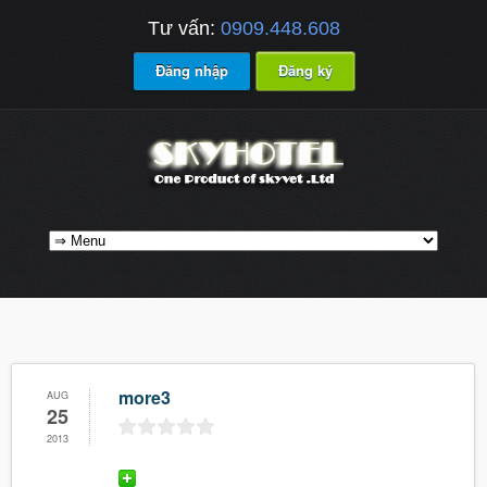
Tư vấn:
0909.448.608
Đăng nhập
Đăng ký
more3
AUG
25
2013