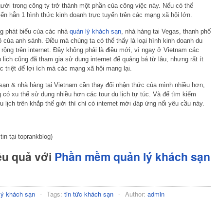
ười trong công ty trở thành một phần của công việc này. Nếu có thể
iển hẳn 1 hình thức kinh doanh trực tuyến trên các mạng xã hội lớn.
ng phát biểu của các nhà
quản lý khách sạn
, nhà hàng tai Vegas, thanh phố
của anh sánh. Điều mà chúng ta có thể thấy là loại hình kinh doanh du
 rộng trên internet. Đây không phải là điều mới, vì ngay ở Vietnam các
lich cũng đã tham gia sử dụng internet để quảng bá từ lâu, nhưng rất ít
c triệt để lợi ích mà các mạng xã hội mang lại.
sạn & nhà hàng tại Vietnam cần thay đổi nhận thức của mình nhiều hơn,
g có xu thể sử dụng nhiều hơn các tour du lịch tự túc. Và để tìm kiếm
u lịch trên khắp thế giới thì chỉ có internet mới đáp ứng nổi yêu cầu này.
tin tại toprankblog)
ệu quả với
Phần mềm quản lý khách sạn
lý khách sạn
-
Tags:
tin tức khách sạn
-
Author:
admin