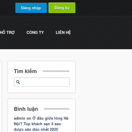
Đăng nhập
Đăng ký
HỖ TRỢ
CÔNG TY
LIÊN HỆ
Tìm kiếm
Bình luận
admin
on
Ở đâu giữa lòng Hà
Nội? Top khách sạn 4 sao
được săn đón nhất 2025