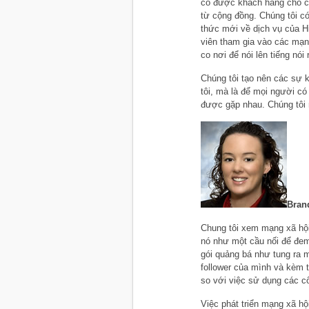
có được khách hàng cho cả
từ cộng đồng. Chúng tôi c
thức mới về dịch vụ của Hi
viên tham gia vào các mạn
co nơi để nói lên tiếng nói
Chúng tôi tạo nên các sự 
tôi, mà là để mọi người có
được gặp nhau. Chúng tôi 
Bran
Chung tôi xem mạng xã hội
nó như một cầu nối để đem
gói quảng bá như tung ra 
follower của mình và kèm 
so với việc sử dụng các c
Việc phát triển mạng xã h