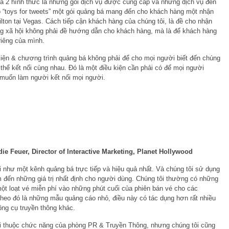
 2 hình thức là những gói dịch vụ được cung cấp và những dịch vụ đến
ó “toys for tweets” một gói quảng bá mang đến cho khách hàng một nhận
lton tại Vegas. Cách tiếp cận khách hàng của chúng tôi, là đề cho nhận
g xã hội không phải đề hướng dẫn cho khách hàng, mà là để khách hàng
 riêng của mình.
kiện & chương trình quảng bá không phải để cho mọi người biết đến chúng
 thể kết nối cùng nhau. Đó là một điều kiện cần phải có để mọi người
muốn làm người kết nối mọi người.
die Feuer
,
Director of Interactive Marketing, Planet Hollywood
 như một kênh quảng bá trực tiếp và hiệu quả nhất. Và chúng tôi sử dụng
 đến những giá trị nhất định cho người dùng. Chúng tôi thường có những
một loạt vé miễn phí vào những phút cuối của phiên bán vé cho các
theo đó là những mẫu quảng cáo nhỏ, điều này có tác dụng hơn rất nhiều
ông cụ truyền thông khác.
ội thuộc chức năng của phòng PR & Truyền Thông, nhưng chúng tôi cũng