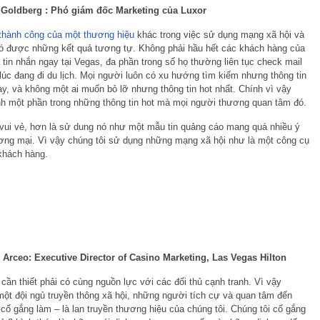
 Goldberg : Phó giám đốc Marketing của Luxor
thành công của một thương hiệu
khác trong việc sử dụng mạng xã hội và
ó được những kết quả tương tự. Không phải hầu hết các khách hàng của
à tin nhắn ngay tại Vegas, đa phần trong số họ thường liên tục check mail
 lúc đang đi du lịch. Mọi người luôn có xu hướng tìm kiếm nhưng thông tin
ày, và không một ai muốn bỏ lỡ nhưng thông tin hot nhất. Chính vì vậy
ành một phần trong những thông tin hot mà mọi người thương quan tâm đó.
 vui vẻ, hơn là sử dung nó như một mẫu tin quảng cáo mang quá nhiều ý
ơng mại. Vì vậy chúng tôi sử dụng những mạng xã hội như là một công cụ
 khách hàng.
 Arceo: Executive Director of Casino Marketing, Las Vegas Hilton
 cần thiết phải có cùng nguồn lực với các đối thủ cạnh tranh. Vì vậy
một đội ngủ truyền thông xã hội, những người tích cự và quan tâm đến
cố gắng làm – là lan truyền thương hiệu của chúng tôi. Chúng tôi cố gắng