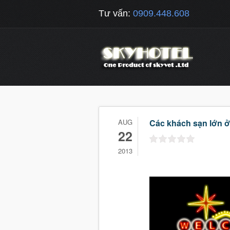
Tư vấn:
0909.448.608
AUG
Các khách sạn lớn ở
22
2013