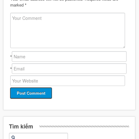
marked
*
*
*
Tìm kiếm