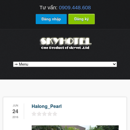
Tư vấn:
0909.448.608
Đăng nhập
Đăng ký
Halong_Pearl
JUN
24
2016