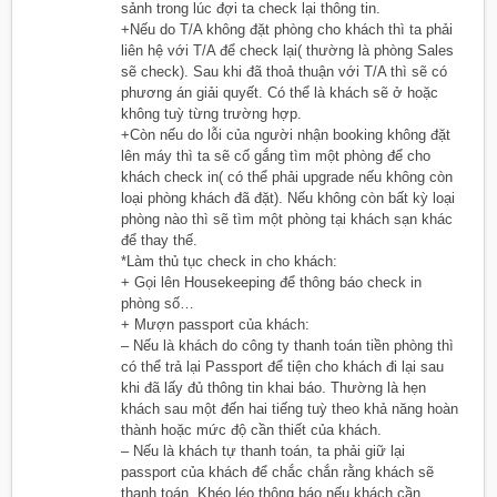
sảnh trong lúc đợi ta check lại thông tin.
+Nếu do T/A không đặt phòng cho khách thì ta phải
liên hệ với T/A để check lại( thường là phòng Sales
sẽ check). Sau khi đã thoả thuận với T/A thì sẽ có
phương án giải quyết. Có thể là khách sẽ ở hoặc
không tuỳ từng trường hợp.
+Còn nếu do lỗi của người nhận booking không đặt
lên máy thì ta sẽ cố gắng tìm một phòng để cho
khách check in( có thể phải upgrade nếu không còn
loại phòng khách đã đặt). Nếu không còn bất kỳ loại
phòng nào thì sẽ tìm một phòng tại khách sạn khác
để thay thế.
*Làm thủ tục check in cho khách:
+ Gọi lên Housekeeping để thông báo check in
phòng số…
+ Mượn passport của khách:
– Nếu là khách do công ty thanh toán tiền phòng thì
có thể trả lại Passport để tiện cho khách đi lại sau
khi đã lấy đủ thông tin khai báo. Thường là hẹn
khách sau một đến hai tiếng tuỳ theo khả năng hoàn
thành hoặc mức độ cần thiết của khách.
– Nếu là khách tự thanh toán, ta phải giữ lại
passport của khách để chắc chắn rằng khách sẽ
thanh toán. Khéo léo thông báo nếu khách cần