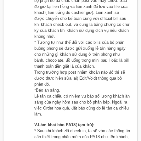
bộ phận đó đã chắc chắn post vào máy chưa. Sau
đó giữ lại liên hồng và liên xanh để lưu vào file của
khách( liên trắng do cashier giữ). Liên xanh sẽ
được chuyển cho kế toán cùng với official bill sau
khi khách check out. và cũng là bằng chứng có chữ
ký của khách khi khách sử dụng dịch vụ nếu khách
không nhớ.
* Tương tự như thế đối với các bills của bộ phận
buồng phòng sẽ được gửi xuống lễ tân hàng ngày
cho những gì khách sử dụng ở trên phòng như
bánh, chocolate, đồ uống trong mini bar. Hoặc là bill
thanh toán tiền giặt là của khách.
Trong trường hợp post nhầm khoản nào đó thì sẽ
được thực hiện sửa lại( Edit/Void) thông qua bộ
phận đó.
*Báo ăn sáng.
Lễ tân ca chiều có nhiệm vụ báo số lượng khách ăn
sáng của ngày hôm sau cho bộ phận bếp. Ngoài ra
việc Order hoa quả, đặt báo cũng do lễ tân ca chiều
làm.
V-Làm khai báo PA18( tạm trú):
* Sau khi khách đã check in, ta sẽ vào các thông tin
cần thiết trong phần mềm của PA18 như tên khách,