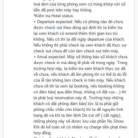
hoá đơn của từng phòng xem có trùng khớp với số
tiền đã post trên máy hay không.
*Kiểm tra Hotel status:
+ Departure expected: Nếu có phòng nào đó chưa
được
check out
theo đúng qui định thì ta kiểm tra
lại xem khách có extend thêm thời gian lưu trú
không. Nếu có thì ta đổi ngày departure của khách.
Nếu không thì phải check lại xem khách đã thực sự
check out chưa để còn làm check out trên máy.
+ Arival expected: Máy sẽ thông báo số khách chưa
được check in mà đáng lẽ phải về trong ngày. Trong
trường hợp này, ta kiểm tra xem khách thực sự đã
về chưa, nếu khách đã lên phòng thì có thể là do lỗi
của lễ tân không làm check in trên máy. Nếu khách
chưa về thì ta xem lại booking, nếu booking không
có đảm bảo( qua điện thoại, không có đặt cọc…) thì
ta phải huỷ reservation này đi. Trường hợp những
khách có đặt phòng đảm bảo( tức là ta phải giữ
phòng chắc chắn cho khách) thì ta để nguyên tình
trạng đó và khi ta làm lệnh Do cut off ( cắt ngày),
những phòng này sẽ được lưu vào phần No Show.
Khi đó kế toán sẽ có nhiệm vụ charge tiền phạt theo
hợp đồng.