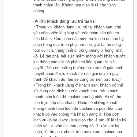
tránh nhầm lẫn. Không nên giao lẻ tẻ cho từng
phòng.
IV- Khi khách đang lưu trú tại ks:
* Trong khi khách đang lưu trú tại khách sạn, chủ
yếu công việc là giải quyết các phàn nàn nếu có
của khách. Các phàn nàn này thường là do các bộ
phận trong quá trình phục vụ như giặt là, ăn uống,
tour du lịch, trang thiết bị trong phòng bị hỏng, mất
đồ. Lễ tân phải hết sức mềm mỏng với khách trước
khi thông báo với bộ phận có liên quan tới giải
quyết ( Nếu có những trường hợp có thể giải thích
thuyết phục được khách thì nên giải quyết ngay
tránh để khách đợi lâu sẽ càng trở nên bực tức.)
+Trong khi khách đang ở khách sạn, khách có thể
sử dụng các dịch vụ của khách sạn. Nếu khách
thanh toán luôn thì cashier của bộ phận đó sẽ thu
tiền trực tiếp của khách. Hoặc có những khách
không thanh toán luôn thì cashier sẽ post tiền của
khách đó vào phòng mà khách đang ở. Hoá đơn
dịch vụ đó sẽ được đem giao cho lễ tân để lễ tân ký
nhận và lưu vào file của phòng đó. Trước khi ký
nhận, lễ tân phải check trên máy xem cashier của