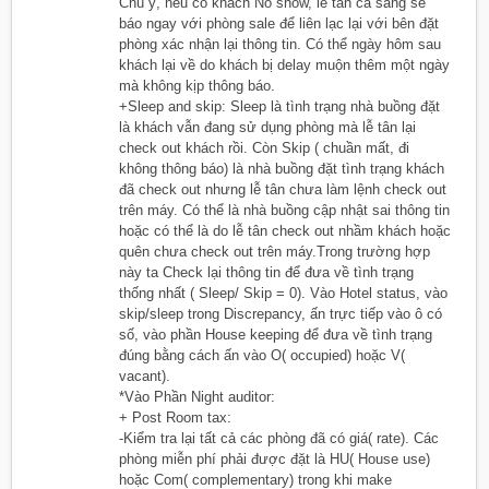
Chú ý, nếu có khách No show, lễ tân ca sáng sẽ
báo ngay với phòng sale để liên lạc lại với bên đặt
phòng xác nhận lại thông tin. Có thể ngày hôm sau
khách lại về do khách bị delay muộn thêm một ngày
mà không kịp thông báo.
+Sleep and skip: Sleep là tình trạng nhà buồng đặt
là khách vẫn đang sử dụng phòng mà lễ tân lại
check out khách rồi. Còn Skip ( chuần mất, đi
không thông báo) là nhà buồng đặt tình trạng khách
đã check out nhưng lễ tân chưa làm lệnh check out
trên máy. Có thể là nhà buồng cập nhật sai thông tin
hoặc có thể là do lễ tân check out nhầm khách hoặc
quên chưa check out trên máy.Trong trường hợp
này ta Check lại thông tin để đưa về tình trạng
thống nhất ( Sleep/ Skip = 0). Vào Hotel status, vào
skip/sleep trong Discrepancy, ấn trực tiếp vào ô có
số, vào phần House keeping để đưa về tình trạng
đúng bằng cách ấn vào O( occupied) hoặc V(
vacant).
*Vào Phần Night auditor:
+ Post Room tax:
-Kiểm tra lại tất cả các phòng đã có giá( rate). Các
phòng miễn phí phải được đặt là HU( House use)
hoặc Com( complementary) trong khi make