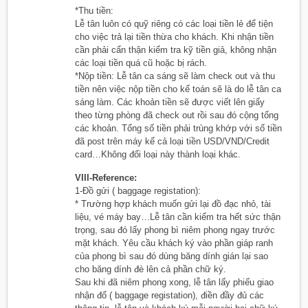
*Thu tiền:
Lễ tân luôn có quỹ riêng có các loại tiền lẻ để tiện
cho việc trả lại tiền thừa cho khách. Khi nhận tiền
cần phải cẩn thận kiểm tra kỹ tiền giả, không nhận
các loại tiền quá cũ hoặc bị rách.
*Nộp tiền: Lễ tân ca sáng sẽ làm check out và thu
tiền nên việc nộp tiền cho kế toán sẽ là do lễ tân ca
sáng làm. Các khoản tiền sẽ được viết lên giấy
theo từng phòng đã check out rồi sau đó cộng tổng
các khoản. Tổng số tiền phải trùng khớp với số tiền
đã post trên máy kể cả loại tiền USD/VND/Credit
card…Không đổi loại này thành loại khác.
VIII-Reference:
1-Đồ gửi ( baggage registation):
* Trường hợp khách muốn gửi lại đồ đạc nhỏ, tài
liệu, vé máy bay…Lễ tân cần kiểm tra hết sức thận
trọng, sau đó lấy phong bì niêm phong ngay trước
mặt khách. Yêu cầu khách ký vào phần giáp ranh
của phong bì sau đó dùng băng dính gián lại sao
cho băng dính đè lên cả phần chữ ký.
Sau khi đã niêm phong xong, lễ tân lấy phiếu giao
nhận đổ ( baggage registation), điền đầy đủ các