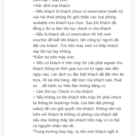
+Xác định loại khách:
– Nếu khách là khách chưa có reservation (walk in)
vào hỏi thuê phòng thì giới thiệu các loại phòng
avalable cho khách lựa chọn. Sau khi khách đã
đồng ý thì ta làm thủ tục check in cho khách.
– Nếu là khách đã có reservation thì hỏi xem
voucher để biết tên khách, tên công ty/ người đã
đặt cho khách. Tìm trên máy xem có thấy khách
này tồn tại hay không.
*Kiểm tra trên máy tính:
+ Nếu có khách ở trên máy thì cần phải repeat cho
khách thông tin thời gian lưu trú từ ngày nào đến
ngày nào, các dịch vụ đặc biệt khách đã đặt như ăn
trưa, tối tại nhà hàng, đặt tour của khách sạn, thuê
xe …để tránh sự hiểu lầm không đáng có.
– Làm thủ tục Check in cho khách.
+ Nếu không có tên khách trên máy thì phải check
lại thông tin bookings hoặc của bên đặt phòng(
sales) để còn giải quyết cho khách. Không nên nói
luôn với khách là không có phòng của khách đặt
nếu như không thấy tên khách trên máy vì có thể
có nguyên nhân nào đó.
*Trong trường hợp này, ta nên mời khách ngồi ở