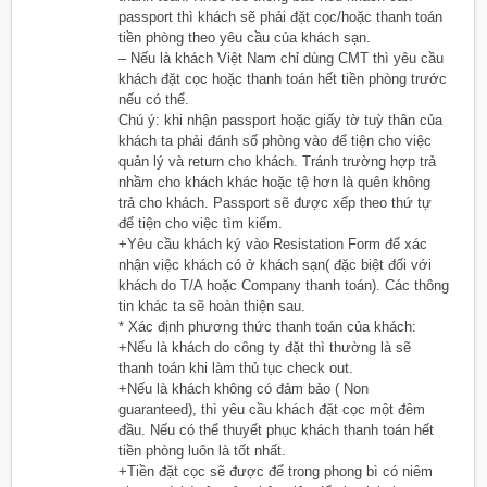
passport thì khách sẽ phải đặt cọc/hoặc thanh toán
tiền phòng theo yêu cầu của khách sạn.
– Nếu là khách Việt Nam chỉ dùng CMT thì yêu cầu
khách đặt cọc hoặc thanh toán hết tiền phòng trước
nếu có thể.
Chú ý: khi nhận passport hoặc giấy tờ tuỳ thân của
khách ta phải đánh số phòng vào để tiện cho việc
quản lý và return cho khách. Tránh trường hợp trả
nhầm cho khách khác hoặc tệ hơn là quên không
trả cho khách. Passport sẽ được xếp theo thứ tự
để tiện cho việc tìm kiếm.
+Yêu cầu khách ký vào Resistation Form để xác
nhận việc khách có ở khách sạn( đặc biệt đối với
khách do T/A hoặc Company thanh toán). Các thông
tin khác ta sẽ hoàn thiện sau.
* Xác định phương thức thanh toán của khách:
+Nếu là khách do công ty đặt thì thường là sẽ
thanh toán khi làm thủ tục check out.
+Nếu là khách không có đảm bảo ( Non
guaranteed), thì yêu cầu khách đặt cọc một đêm
đầu. Nếu có thể thuyết phục khách thanh toán hết
tiền phòng luôn là tốt nhất.
+Tiền đặt cọc sẽ được để trong phong bì có niêm