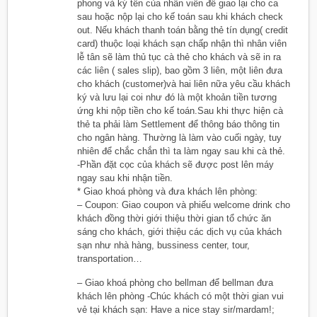
phong và ký tên của nhân viên để giao lại cho ca
sau hoặc nộp lại cho kế toán sau khi khách check
out. Nếu khách thanh toán bằng thẻ tín dụng( credit
card) thuộc loại khách sạn chấp nhận thì nhân viên
lễ tân sẽ làm thủ tục cà thẻ cho khách và sẽ in ra
các liên ( sales slip), bao gồm 3 liên, một liên đưa
cho khách (customer)và hai liên nữa yêu cầu khách
ký và lưu lại coi như đó là một khoản tiền tương
ứng khi nộp tiền cho kế toán.Sau khi thực hiện cà
thẻ ta phải làm Settlement để thông báo thông tin
cho ngân hàng. Thường là làm vào cuối ngày, tuy
nhiên để chắc chắn thì ta làm ngay sau khi cà thẻ.
-Phần đặt cọc của khách sẽ được post lên máy
ngay sau khi nhận tiền.
* Giao khoá phòng và đưa khách lên phòng:
– Coupon: Giao coupon và phiếu welcome drink cho
khách đồng thời giới thiệu thời gian tổ chức ăn
sáng cho khách, giới thiệu các dịch vụ của khách
sạn như nhà hàng, bussiness center, tour,
transportation…
– Giao khoá phòng cho bellman để bellman đưa
khách lên phòng -Chúc khách có một thời gian vui
vẻ tại khách sạn: Have a nice stay sir/mardam!;