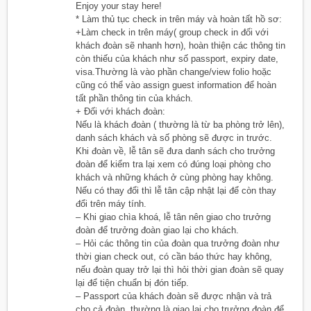
Enjoy your stay here!
* Làm thủ tục check in trên máy và hoàn tất hồ sơ:
+Làm check in trên máy( group check in đối với
khách đoàn sẽ nhanh hơn), hoàn thiện các thông tin
còn thiếu của khách như số passport, expiry date,
visa.Thường là vào phần change/view folio hoặc
cũng có thể vào assign guest information để hoàn
tất phần thông tin của khách.
+ Đối với khách đoàn:
Nếu là khách đoàn ( thường là từ ba phòng trở lên),
danh sách khách và số phòng sẽ được in trước.
Khi đoàn về, lễ tân sẽ đưa danh sách cho trưởng
đoàn để kiểm tra lại xem có đúng loại phòng cho
khách và những khách ở cùng phòng hay không.
Nếu có thay đổi thì lễ tân cập nhật lại để còn thay
đổi trên máy tính.
– Khi giao chìa khoá, lễ tân nên giao cho trưởng
đoàn để trưởng đoàn giao lại cho khách.
– Hỏi các thông tin của đoàn qua trưởng đoàn như
thời gian check out, có cần báo thức hay không,
nếu đoàn quay trở lại thì hỏi thời gian đoàn sẽ quay
lại để tiện chuẩn bị đón tiếp.
– Passport của khách đoàn sẽ được nhận và trả
cho cả đoàn, thường là giao lại cho trưởng đoàn để