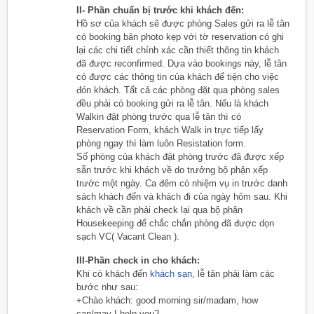
II- Phần chuẩn bị trước khi khách đến:
Hồ sơ của khách sẽ được phòng Sales gửi ra lễ tân
có booking bản photo kẹp với tờ reservation có ghi
lại các chi tiết chính xác cần thiết thông tin khách
đã được reconfirmed. Dựa vào bookings này, lễ tân
có được các thông tin của khách để tiện cho việc
đón khách. Tất cả các phòng đặt qua phòng sales
đều phải có booking gửi ra lễ tân. Nếu là khách
Walkin đặt phòng trước qua lễ tân thì có
Reservation Form, khách Walk in trực tiếp lấy
phòng ngay thì làm luôn Resistation form.
Số phòng của khách đặt phòng trước đã được xếp
sẵn trước khi khách về do trưởng bộ phận xếp
trước một ngày. Ca đêm có nhiệm vụ in trước danh
sách khách đến và khách đi của ngày hôm sau. Khi
khách về cần phải check lại qua bộ phận
Housekeeping để chắc chắn phòng đã được dọn
sạch VC( Vacant Clean ).
III-Phần check in cho khách:
Khi có khách đến
khách sạn
, lễ tân phải làm các
bước như sau:
+Chào khách: good morning sir/madam, how
can/may I help you?