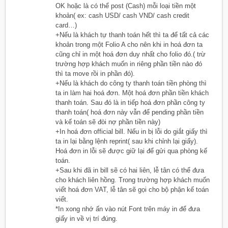
OK hoặc là có thể post (Cash) mỗi loại tiền một
khoản( ex: cash USD/ cash VND/ cash credit
card…)
+Nếu là khách tự thanh toán hết thì ta để tất cả các
khoản trong một Folio A cho nên khi in hoá đơn ta
cũng chỉ in một hoá đơn duy nhất cho folio đó.( trừ
trường hợp khách muốn in riêng phần tiền nào đó
thì ta move rồi in phần đó).
+Nếu là khách do công ty thanh toán tiền phòng thì
ta in làm hai hoá đơn. Một hoá đơn phần tiền khách
thanh toán. Sau đó là in tiếp hoá đơn phần công ty
thanh toán( hoá đơn này vẫn để pending phần tiền
và kế toán sẽ đòi nợ phần tiền này)
+In hoá đơn official bill. Nếu in bị lỗi do giắt giấy thì
ta in lại bằng lệnh reprint( sau khi chỉnh lại giấy).
Hoá đơn in lỗi sẽ được giữ lại để gửi qua phòng kế
toán.
+Sau khi đã in bill sẽ có hai liên, lễ tân có thể đưa
cho khách liên hồng. Trong trường hợp khách muốn
viết hoá đơn VAT, lễ tân sẽ gọi cho bộ phận kế toán
viết.
*In xong nhớ ấn vào nút Font trên máy in để đưa
giấy in về vị trí đúng.