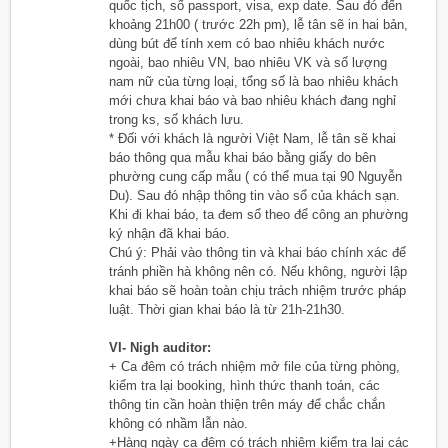
quốc tịch, số passport, visa, exp date. Sau đó đến
khoảng 21h00 ( trước 22h pm), lễ tân sẽ in hai bản,
dùng bút để tính xem có bao nhiêu khách nước
ngoài, bao nhiêu VN, bao nhiêu VK và số lượng
nam nữ của từng loại, tổng số là bao nhiêu khách
mới chưa khai báo và bao nhiêu khách đang nghỉ
trong ks, số khách lưu.
* Đối với khách là người Việt Nam, lễ tân sẽ khai
báo thông qua mẫu khai báo bằng giấy do bên
phường cung cấp mẫu ( có thể mua tại 90 Nguyễn
Du). Sau đó nhập thông tin vào sổ của khách sạn.
Khi đi khai báo, ta đem sổ theo để công an phường
ký nhận đã khai báo.
Chú ý: Phải vào thông tin và khai báo chính xác để
tránh phiền hà không nên có. Nếu không, người lập
khai báo sẽ hoàn toàn chịu trách nhiệm trước pháp
luật. Thời gian khai báo là từ 21h-21h30.
VI- Nigh auditor:
+ Ca đêm có trách nhiệm mở file của từng phòng,
kiểm tra lại booking, hình thức thanh toán, các
thông tin cần hoàn thiện trên máy để chắc chắn
không có nhầm lẫn nào.
+Hàng ngày ca đêm có trách nhiệm kiểm tra lại các