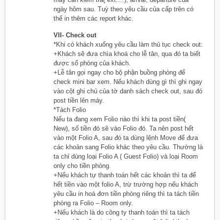
ngày hôm sau. Tuỳ theo yêu cầu của cấp trên có
thể in thêm các report khác.
VII- Check out
*Khi có khách xuống yêu cầu làm thủ tục check out:
+Khách sẽ đưa chìa khoá cho lễ tân, qua đó ta biết
được số phòng của khách.
+Lễ tân gọi ngay cho bộ phận buồng phòng để
check mini bar xem. Nếu khách dùng gì thì ghi ngay
vào cột ghi chú của tờ danh sách check out, sau đó
post tiền lên máy.
*Tách Folio
Nếu ta đang xem Folio nào thì khi ta post tiền(
New), số tiền đó sẽ vào Folio đó. Ta nên post hết
vào một Folio A, sau đó ta dùng lệnh Move để đưa
các khoản sang Folio khác theo yêu cầu. Thường là
ta chỉ dùng loại Folio A ( Guest Folio) và loại Room
only cho tiền phòng.
+Nếu khách tự thanh toán hết các khoản thì ta để
hết tiền vào một folio A, trừ trường hợp nếu khách
yêu cầu in hoá đơn tiền phòng riêng thì ta tách tiền
phòng ra Folio – Room only.
+Nếu khách là do công ty thanh toán thì ta tách