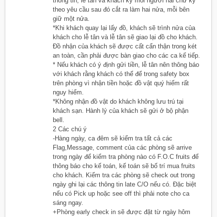
thông tin, lễ tân và khách ký mỗi người hai chữ ký
theo yêu cầu sau đó cắt ra làm hai nửa, mỗi bên
giữ một nửa.
*Khi khách quay lại lấy đồ, khách sẽ trình nửa của
khách cho lễ tân và lễ tân sẽ giao lại đồ cho khách.
Đồ nhận của khách sẽ được cất cẩn thận trong két
an toàn, cần phải được bàn giao cho các ca kế tiếp.
* Nếu khách có ý định gửi tiền, lễ tân nên thông báo
với khách rằng khách có thể để trong safety box
trên phòng vì nhận tiền hoặc đồ vật quý hiếm rất
nguy hiểm.
*Không nhận đồ vật do khách không lưu trú tại
khách sạn. Hành lý của khách sẽ gửi ở bộ phận
bell.
2 Các chú ý
-Hàng ngày, ca đêm sẽ kiểm tra tất cả các
Flag,Message, comment của các phòng sẽ arrive
trong ngày để kiểm tra phòng nào có F.O.C fruits để
thông báo cho kế toán, kế toán sẽ bố trí mua fruits
cho khách. Kiểm tra các phòng sẽ check out trong
ngày ghi lại các thông tin late C/O nếu có. Đặc biệt
nếu có Pick up hoặc see off thì phải note cho ca
sáng ngay.
+Phòng early check in sẽ được đặt từ ngày hôm