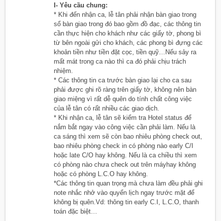
I- Yêu cầu chung:
* Khi đến nhận ca, lễ tân phải nhận bàn giao trong
sổ bàn giao trong đó bao gồm đồ đạc, các thông tin
cần thực hiện cho khách như các giấy tờ, phong bì
từ bên ngoài gửi cho khách, các phong bì đựng các
khoản tiền như tiền đặt cọc, tiền quỹ…Nếu sảy ra
mất mát trong ca nào thì ca đó phải chịu trách
nhiệm.
* Các thông tin ca trước bàn giao lại cho ca sau
phải được ghi rõ ràng trên giấy tờ, không nên bàn
giao miệng vì rất dễ quên do tính chất công việc
của lễ tân có rất nhiều các giao dịch.
* Khi nhận ca, lễ tân sẽ kiểm tra Hotel status để
nắm bắt ngay vào công việc cần phải làm. Nếu là
ca sáng thì xem sẽ còn bao nhiêu phòng check out,
bao nhiêu phòng check in có phòng nào early C/I
hoặc late C/O hay không. Nếu là ca chiều thì xem
có phòng nào chưa check out trên máyhay không
hoặc có phòng L.C.O hay không.
*Các thông tin quan trọng mà chưa làm đều phải ghi
note nhắc nhở vào quyển lịch ngay trước mặt để
không bị quên.Vd: thông tin early C.I, L.C.O, thanh
toán đặc biệt…