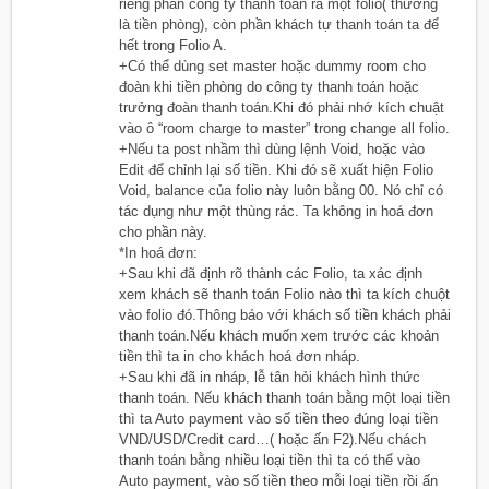
riêng phần công ty thanh toán ra một folio( thường
là tiền phòng), còn phần khách tự thanh toán ta để
hết trong Folio A.
+Có thể dùng set master hoặc dummy room cho
đoàn khi tiền phòng do công ty thanh toán hoặc
trưởng đoàn thanh toán.Khi đó phải nhớ kích chuật
vào ô “room charge to master” trong change all folio.
+Nếu ta post nhầm thì dùng lệnh Void, hoặc vào
Edit để chỉnh lại số tiền. Khi đó sẽ xuất hiện Folio
Void, balance của folio này luôn bằng 00. Nó chỉ có
tác dụng như một thùng rác. Ta không in hoá đơn
cho phần này.
*In hoá đơn:
+Sau khi đã định rõ thành các Folio, ta xác định
xem khách sẽ thanh toán Folio nào thì ta kích chuột
vào folio đó.Thông báo với khách số tiền khách phải
thanh toán.Nếu khách muốn xem trước các khoản
tiền thì ta in cho khách hoá đơn nháp.
+Sau khi đã in nháp, lễ tân hỏi khách hình thức
thanh toán. Nếu khách thanh toán bằng một loại tiền
thì ta Auto payment vào số tiền theo đúng loại tiền
VND/USD/Credit card…( hoặc ấn F2).Nếu chách
thanh toán bằng nhiều loại tiền thì ta có thể vào
Auto payment, vào số tiền theo mỗi loại tiền rồi ấn