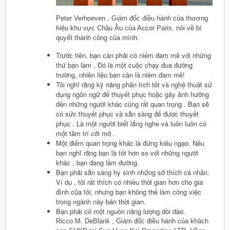
Peter Verhoeven , Giám đốc điều hành của thương
hiệu khu vực Châu Âu của Accor Paris, nói về bí
quyết thành công của mình:
Trước tiên, bạn cần phải có niềm đam mê với những
thứ bạn làm . Đó là một cuộc chạy đua đường
trường, nhiên liệu bạn cần là niềm đam mê!
Tôi nghĩ rằng kỹ năng phân tích tốt và nghệ thuật sử
dụng ngôn ngữ để thuyết phục hoặc gây ảnh hưởng
đến những người khác cũng rất quan trọng . Bạn sẽ
có sức thuyết phục và sẵn sàng để được thuyết
phục . Là một người biết lắng nghe và luôn luôn có
một tâm trí cởi mở .
Một điểm quan trọng khác là đừng kiêu ngạo. Nếu
bạn nghĩ rằng bạn là tốt hơn so với những người
khác , bạn đang lầm đường.
Bạn phải sẵn sàng hy sinh những sở thích cá nhân.
Ví dụ , tôi rất thích có nhiều thời gian hơn cho gia
đình của tôi, nhưng bạn không thể làm công việc
trong ngành này bán thời gian.
Bạn phải có một nguồn năng lượng dồi dào.
Ricco M. DeBlank , Giám đốc điều hành của khách