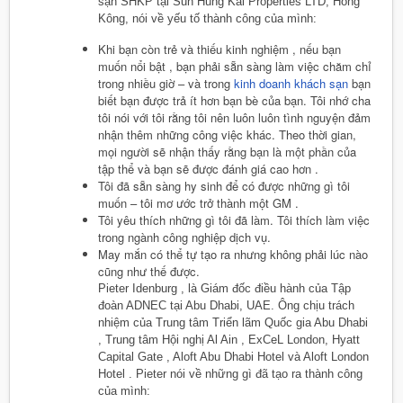
sạn SHKP tại Sun Hung Kai Properties LTD, Hồng
Kông, nói về yếu tố thành công của mình:
Khi bạn còn trẻ và thiếu kinh nghiệm , nếu bạn
muốn nổi bật , bạn phải sẵn sàng làm việc chăm chỉ
trong nhiều giờ – và trong
kinh doanh khách sạn
bạn
biết bạn được trả ít hơn bạn bè của bạn. Tôi nhớ cha
tôi nói với tôi rằng tôi nên luôn luôn tình nguyện đảm
nhận thêm những công việc khác. Theo thời gian,
mọi người sẽ nhận thấy rằng bạn là một phần của
tập thể và bạn sẽ được đánh giá cao hơn .
Tôi đã sẵn sàng hy sinh để có được những gì tôi
muốn – tôi mơ ước trở thành một GM .
Tôi yêu thích những gì tôi đã làm. Tôi thích làm việc
trong ngành công nghiệp dịch vụ.
May mắn có thể tự tạo ra nhưng không phải lúc nào
cũng như thế được.
Pieter Idenburg , là Giám đốc điều hành của Tập
đoàn ADNEC tại Abu Dhabi, UAE. Ông chịu trách
nhiệm của Trung tâm Triển lãm Quốc gia Abu Dhabi
, Trung tâm Hội nghị Al Ain , ExCeL London, Hyatt
Capital Gate , Aloft Abu Dhabi Hotel và Aloft London
Hotel . Pieter nói về những gì đã tạo ra thành công
của mình: