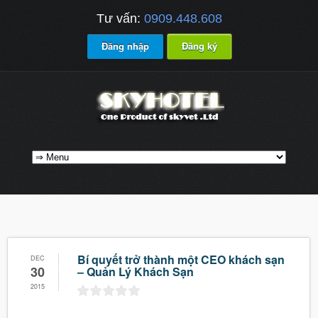
Tư vấn:
0909.448.608
Đăng nhập
Đăng ký
Bí quyết trở thành một CEO khách sạn
DEC
30
– Quản Lý Khách Sạn
2015