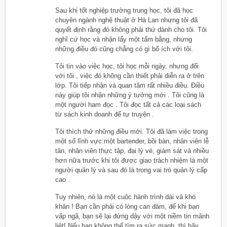
Sau khi tốt nghiệp trường trung học, tôi đã học
chuyên ngành nghệ thuật ở Hà Lan nhưng tôi đã
quyết định rằng đó không phải thứ dành cho tôi. Tôi
nghĩ cứ học và nhận lấy một tấm bằng, nhưng
những điều đó cũng chẳng có gì bổ ích với tôi.
Tôi tin vào việc học, tôi học mỗi ngày, nhưng đối
với tôi , việc đó không cần thiết phải diễn ra ở trên
lớp. Tôi tiếp nhận và quan tâm rất nhiều điều. Điều
này giúp tôi nhận những ý tưởng mới . Tôi cũng là
một người ham đọc . Tôi đọc tất cả các loại sách
từ sách kinh doanh để tự truyện .
Tôi thích thử những điều mới. Tôi đã làm việc trong
một số lĩnh vực:một bartender, bồi bàn, nhân viên lễ
tân, nhân viên thực tập, đại lý vé, giám sát và nhiều
hơn nữa trước khi tôi được giao trách nhiệm là một
người quản lý và sau đó là trong vai trò quản lý cấp
cao .
Tuy nhiên, nó là một cuộc hành trình dài và khó
khăn ! Bạn cần phải có lòng can đảm, để khi bạn
vấp ngã, bạn sẽ lại đứng dậy với một niềm tin mãnh
liệt! Nếu bạn không thể tìm ra sức mạnh, thì hãy