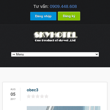
Tư vấn:
0909.448.608
Đăng nhập
Đăng ký
obec3
AUG
05
2017