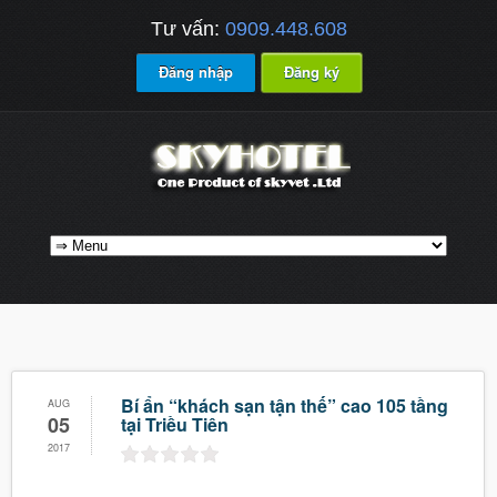
Tư vấn:
0909.448.608
Đăng nhập
Đăng ký
Bí ẩn “khách sạn tận thế” cao 105 tầng
AUG
05
tại Triều Tiên
2017