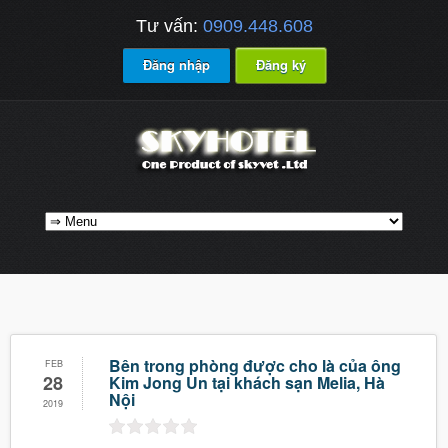
Tư vấn:
0909.448.608
Đăng nhập
Đăng ký
Bên trong phòng được cho là của ông
FEB
28
Kim Jong Un tại khách sạn Melia, Hà
Nội
2019