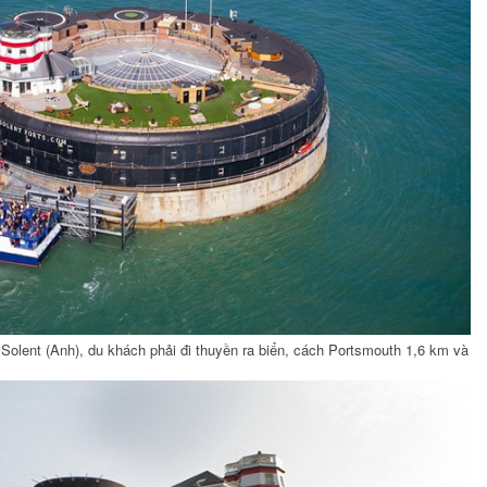
Solent (Anh), du khách phải đi thuyền ra biển, cách Portsmouth 1,6 km và