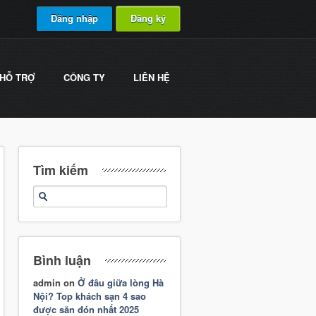
Đăng nhập
Đăng ký
HỖ TRỢ
CÔNG TY
LIÊN HỆ
Tìm kiếm
Bình luận
admin
on
Ở đâu giữa lòng Hà
Nội? Top khách sạn 4 sao
được săn đón nhất 2025