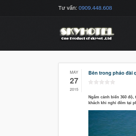
Tư vấn:
0909.448.608
MAY
Bên trong pháo đài 
27
2015
Ngắm cảnh biển 360 độ, 
khách khi nghỉ đêm tại p