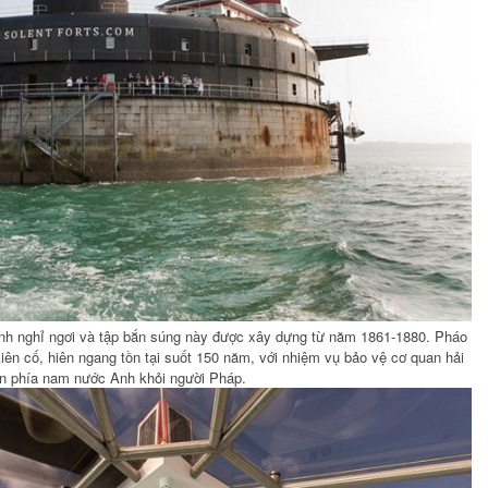
 lính nghỉ ngơi và tập bắn súng này được xây dựng từ năm 1861-1880. Pháo
iên cố, hiên ngang tồn tại suốt 150 năm, với nhiệm vụ bảo vệ cơ quan hải
n phía nam nước Anh khỏi người Pháp.