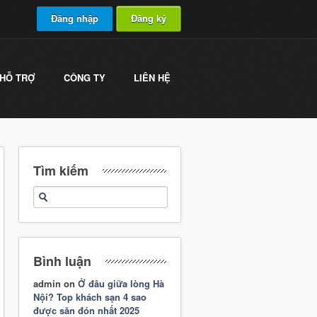
Đăng nhập
Đăng ký
HỖ TRỢ
CÔNG TY
LIÊN HỆ
Tìm kiếm
Bình luận
admin
on
Ở đâu giữa lòng Hà
Nội? Top khách sạn 4 sao
được săn đón nhất 2025