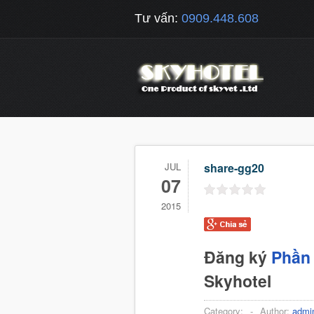
Tư vấn:
0909.448.608
JUL
share-gg20
07
2015
Đăng ký
Phần 
Skyhotel
Category:
-
Author:
admi